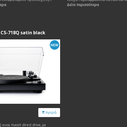
OM 10.
τερα
Δείτε περισσότερα
 CS-718Q satin black
Αγορά
 ειναι πικαπ direct drive, με