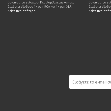
δυνατοτητα autostop. Περιλαμβανεται καπακι.
δυνατοτητα aut
Διαθετει εξοδους 1x pair RCA και 1x pair XLR.
Διαθετει εξοδου
Δείτε περισσότερα
Δείτε περισσό