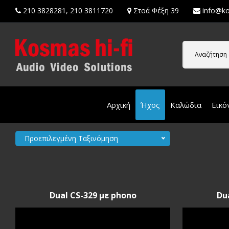
210 3828281
,
210 3811720
Στοά Φέξη 39
info@ko
Αναζήτηση 
Αρχική
Ήχος
Καλώδια
Εικό
Προεπιλεγμένη Ταξινόμηση
Dual CS-329 με phono
Du