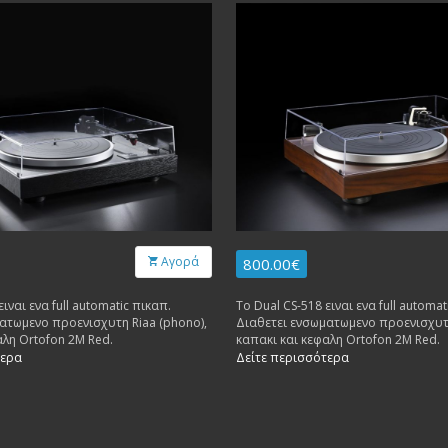
Αγορά
800.00€
ειναι ενα full automatic πικαπ.
Το Dual CS-518 ειναι ενα full automat
ατωμενο προενισχυτη Riaa (phono),
Διαθετει ενσωματωμενο προενισχυτη
αλη Ortofon 2M Red.
καπακι και κεφαλη Ortofon 2M Red.
τερα
Δείτε περισσότερα