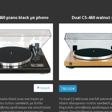
460 piano black με phono
Dual CS-460 walnut 
Αγορά
780.00€
Το Dual CS-460 ειναι ενα full automatic πικαπ, με
ου τυπου sandwich, με διπλο
πλατο αλουμινιου τυπου sandwich 
σβεσης κραδασμων και αντιστατικη
δαχτυλιδι αποσβεσης κραδασμων κα
ει ενσωματωμενο προενισχυτη
τσοχα. Περιλαμβανεται καπακι και 