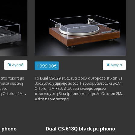
Αγορά
Αγορά
1099.00€
ματο πικαπ με
Το Dual CS-529 ειναι ενα φουλ αυτοματο πικαπ με
βραχιονα χαμηλης μαζας. Περιλαμβανεται κεφαλη
μενο
Ortofon 2M RED. Διαθετει ενσωματωμενο
λη Ortofon 2M
προενισχυτη Riaa (phono) και κεφαλη Ortofon 2M
Red.
Δείτε περισσότερα
ε phono
Dual CS-618Q black με phono