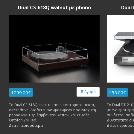
Dual CS-618Q walnut με phono
Dual
Αγορά
1299.00€
155.00€
Το Dual CS-618Q ειναι πικαπ ημιαυτοματο πικαπ,
Το Dual DT-210 
direct drive. Διαθετει ενσωματωμενο προενισχυτη
με ενσωματωμεν
phono MM. Περιλαμβανεται καπακι και κεφαλη
συνδεεται σε θε
Ortofon 2M Red.
Δυνατοτητα συν
USB.
Δείτε περισσότερα
Δείτε περισσό