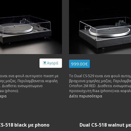
Αγορά
999.00€
 ειναι ενα φουλ αυτοματο πικαπ με
Το Dual CS-529 ειναι ενα φουλ αυτο
ιλαμβανεται κεφαλη
βραχιονα χαμηλης μαζας. Περιλαμβανεται κεφαλη
. Διαθετει ενσωματωμενο
Ortofon 2M RED. Διαθετει ενσωματω
aa (phono).
προενισχυτη Riaa (phono) και κεφα
Red.
τερα
Δείτε περισσότερα
CS-518 black με phono
Dual CS-518 walnut μ