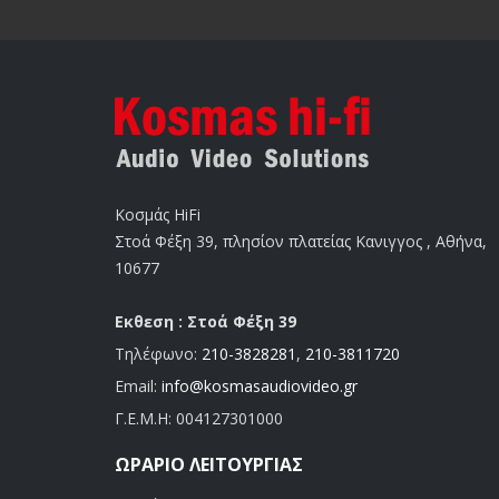
Κοσμάς HiFi
Στοά Φέξη 39, πλησίον πλατείας Κανιγγος , Αθήνα,
10677
Εκθεση : Στοά Φέξη 39
Τηλέφωνο:
210-3828281
,
210-3811720
Email:
info@kosmasaudiovideo.gr
Γ.Ε.Μ.Η:
004127301000
ΩΡΆΡΙΟ ΛΕΙΤΟΥΡΓΊΑΣ