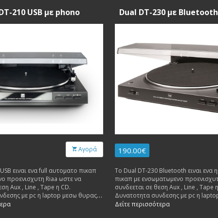
 DT-210 USB με phono
Dual DT-230 με Bluetooth
Αγορά
190.00€
USB ειναι ενα full αυτοματο πικαπ
Το Dual DT-230 Bluetooth ειναι ενα
ο προενισχυτη Riaa ωστε να
πικαπ με ενσωματωμενο προενισχυτ
ση Aux , Line , Tape η CD.
συνδεεται σε θεση Aux , Line , Tape 
δεσης με pc η laptop μεσω θυρας
Δυνατοτητα συνδεσης με pc η lapto
Bluetooth.
τερα
Δείτε περισσότερα