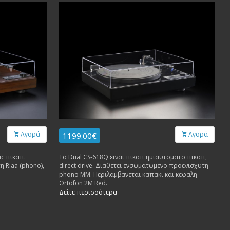
Αγορά
Αγορά
1199.00€
ic πικαπ.
Το Dual CS-618Q ειναι πικαπ ημιαυτοματο πικαπ,
 Riaa (phono),
direct drive. Διαθετει ενσωματωμενο προενισχυτη
phono MM. Περιλαμβανεται καπακι και κεφαλη
Ortofon 2M Red.
Δείτε περισσότερα