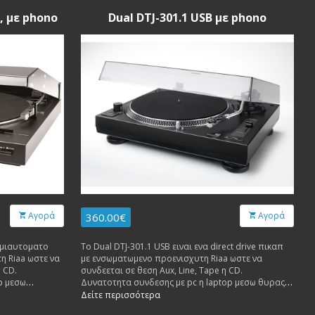
, με phono
Dual DTJ-301.1 USB με phono
Αγορά
Αγορά
360.00€
 ημιαυτοματο
Το Dual DTJ-301.1 USB ειναι ενα direct drive πικαπ
η Riaa ωστε να
με ενσωματωμενο προενισχυτη Riaa ωστε να
η CD.
συνδεεται σε θεση Aux, Line, Tape η CD.
p μεσω
Δυνατοτητα συνδεσης με pc η laptop μεσω θυρας
USB.
Δείτε περισσότερα