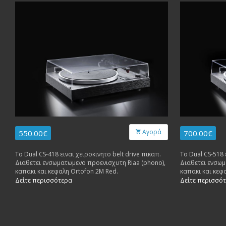
Αγορά
550.00€
700.00€
Το Dual CS-418 ειναι χειροκινητο belt drive πικαπ.
Το Dual CS-518 
Διαθετει ενσωματωμενο προενισχυτη Riaa (phono),
Διαθετει ενσωμ
καπακι και κεφαλη Ortofon 2M Red.
καπακι και κεφ
Δείτε περισσότερα
Δείτε περισσό