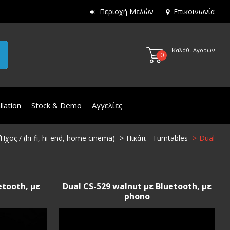
Περιοχή Μελών
Επικοινωνία
Καλάθι Αγορών
0
lation
Stock & Demo
Αγγελίες
Ήχος / (hi-fi, hi-end, home cinema)
Πικάπ - Turntables
Dual
etooth, με
Dual CS-529 walnut με Bluetooth, με
phono