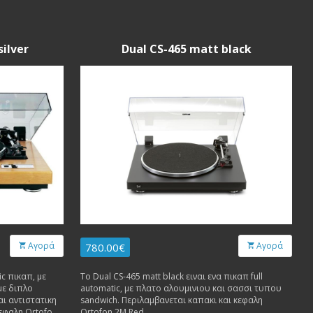
silver
Dual CS-465 matt black
Αγορά
Αγορά
780.00€
Το Dual CS-465 matt black ειναι ενα πικαπ full
με διπλο
automatic, με πλατο αλουμινιου και σασσι τυπου
ι αντιστατικη
sandwich. Περιλαμβανεται καπακι και κεφαλη
κεφαλη Ortofon
Οrtofon 2M Red.