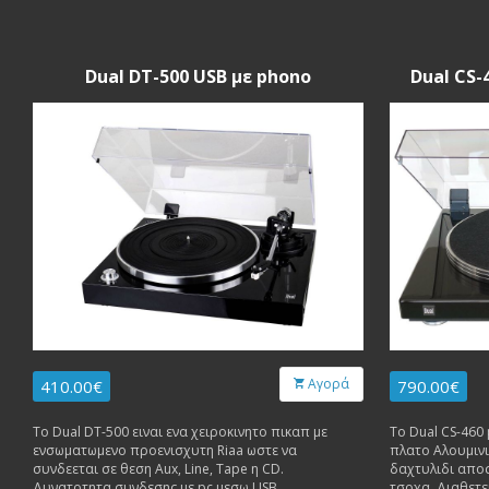
Dual DT-500 USB με phono
Dual CS-
Αγορά
410.00€
790.00€
Το Dual DT-500 ειναι ενα χειροκινητο πικαπ με
Το Dual CS-460 piano black ειναι ενα πικαπ με
ενσωματωμενο προενισχυτη Riaa ωστε να
πλατο Αλουμινι
συνδεεται σε θεση Aux, Line, Tape η CD.
δαχτυλιδι απο
Δυνατοτητα συνδεσης με pc μεσω USB.
τσοχα. Διαθετ