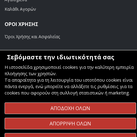
Καλάθι Αγορών
ΟΡΟΙ ΧΡΗΣΗΣ
Όροι Χρήσης και Ασφαλείας
ΠΛΗΡΩΜΕΣ
Σεβόμαστε την ιδιωτικότητά σας
Τραπεζικοί Λογαριασμοί
Η ιστοσελίδα χρησιμοποιεί cookies για την καλύτερη εμπειρία
πλοήγησης των χρηστών.
Τα απαραίτητα για τη λειτουργία του ιστοτόπου cookies είναι
πάντα ενεργά, ενώ μπορείτε να αλλάξετε τις ρυθμίσεις για τα
cookies που αφορούν στη συλλογή στατιστικών ή marketing.
Copyright ©
Κοσμάς Audio Video
. All Rights Reserved
ΑΠΟΔΟΧΗ ΟΛΩΝ
Κατασκευή & Φιλοξενία
Komvos.gr
ΑΠΟΡΡΙΨΗ ΟΛΩΝ