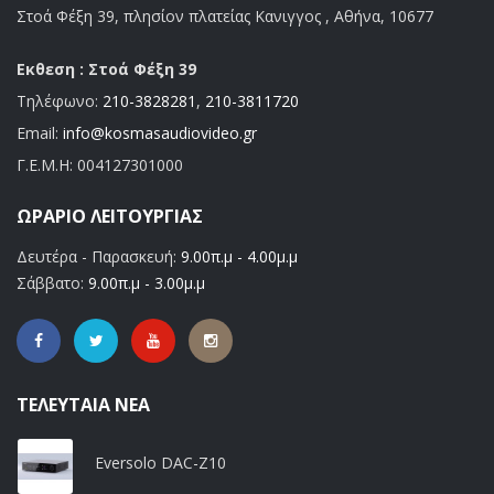
Στοά Φέξη 39, πλησίον πλατείας Κανιγγος , Αθήνα, 10677
Εκθεση : Στοά Φέξη 39
Τηλέφωνο:
210-3828281
,
210-3811720
Email:
info@kosmasaudiovideo.gr
Γ.Ε.Μ.Η:
004127301000
ΩΡΆΡΙΟ ΛΕΙΤΟΥΡΓΊΑΣ
Δευτέρα - Παρασκευή:
9.00π.μ - 4.00μ.μ
Σάββατο:
9.00π.μ - 3.00μ.μ
ΤΕΛΕΥΤΑΊΑ ΝΈΑ
Eversolo DAC-Z10