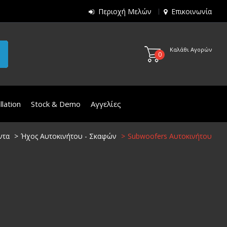
Περιοχή Μελών
Επικοινωνία
Καλάθι Αγορών
0
lation
Stock & Demo
Αγγελίες
ντα
Ήχος Αυτοκινήτου - Σκαφών
Subwoofers Αυτοκινήτου