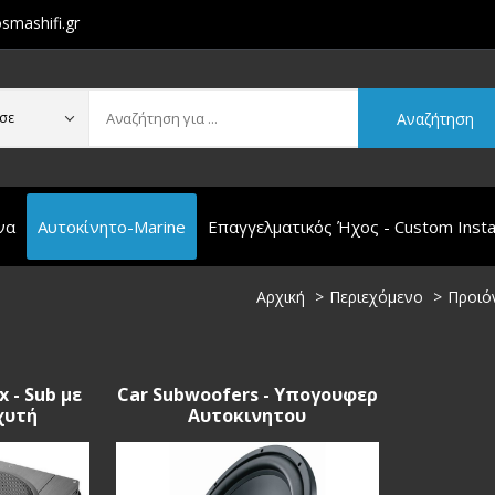
smashifi.gr
Αναζήτηση
σε
να
Αυτοκίνητο-Marine
Επαγγελματικός Ήχος - Custom Instal
Αρχική
Περιεχόμενο
Προιό
x - Sub με
Car Subwoofers - Υπογουφερ
χυτή
Αυτοκινητου