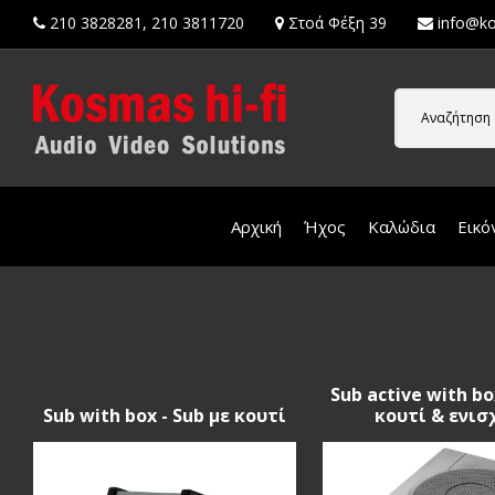
210 3828281
,
210 3811720
Στοά Φέξη 39
info@ko
Αναζήτηση 
Αρχική
Ήχος
Καλώδια
Εικό
Sub active with bo
Sub with box - Sub με κουτί
κουτί & ενισ