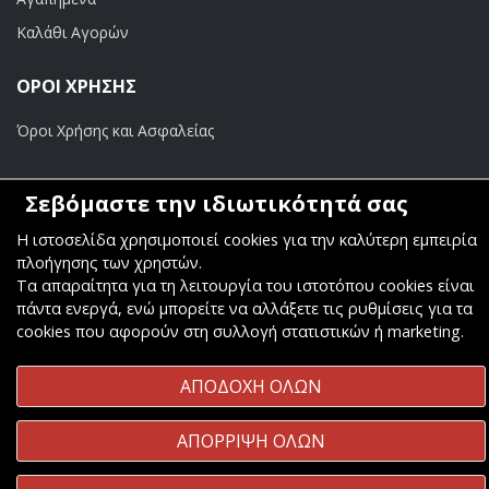
Καλάθι Αγορών
ΟΡΟΙ ΧΡΗΣΗΣ
Όροι Χρήσης και Ασφαλείας
ΠΛΗΡΩΜΕΣ
Σεβόμαστε την ιδιωτικότητά σας
Τραπεζικοί Λογαριασμοί
Η ιστοσελίδα χρησιμοποιεί cookies για την καλύτερη εμπειρία
πλοήγησης των χρηστών.
Τα απαραίτητα για τη λειτουργία του ιστοτόπου cookies είναι
πάντα ενεργά, ενώ μπορείτε να αλλάξετε τις ρυθμίσεις για τα
cookies που αφορούν στη συλλογή στατιστικών ή marketing.
Copyright ©
Κοσμάς Audio Video
. All Rights Reserved
ΑΠΟΔΟΧΗ ΟΛΩΝ
Κατασκευή & Φιλοξενία
Komvos.gr
ΑΠΟΡΡΙΨΗ ΟΛΩΝ