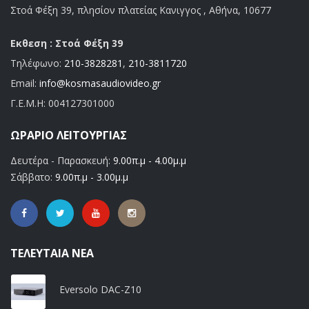
Στοά Φέξη 39, πλησίον πλατείας Κανιγγος , Αθήνα, 10677
Εκθεση : Στοά Φέξη 39
Τηλέφωνο:
210-3828281
,
210-3811720
Email:
info@kosmasaudiovideo.gr
Γ.Ε.Μ.Η:
004127301000
ΩΡΆΡΙΟ ΛΕΙΤΟΥΡΓΊΑΣ
Δευτέρα - Παρασκευή:
9.00π.μ - 4.00μ.μ
Σάββατο:
9.00π.μ - 3.00μ.μ
ΤΕΛΕΥΤΑΊΑ ΝΈΑ
Eversolo DAC-Z10