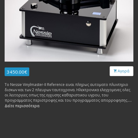
Αγορά
3450.00€
Το Nessie Vinylmaster-II Reference ειναι πληρως αυτοματο πλυντηριο
δισκων και των 2 πλευρων ταυτοχρονα. Ηλεκτρονικα ελεγχομενες ολες
οι λειτοργιες οπως της εγχυσης καθαριστικου υγρου, του
προγραμματος περιστροφης και του προγραμματος απορροφησης.
Διαθετει πληροφοριακη οθονη για την καθε λειτουργια αλλα και του
Δείτε περισσότερα
υπολειπομενου χρονου. Σχεδιαση ιδιαιτερα χαμηλου θορυβου (60db).
Made in Germany.