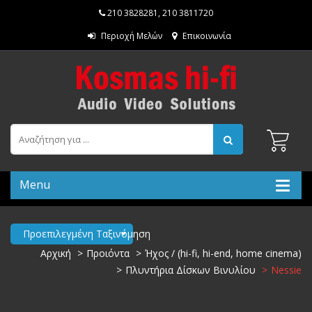
210 3828281
,
210 3811720
Περιοχή Μελών
Επικοινωνία
Menu
Προεπιλεγμένη Ταξινόμηση
Αρχική
Προιόντα
Ήχος / (hi-fi, hi-end, home cinema)
Πλυντήρια Δίσκων Βινυλίου
Nessie