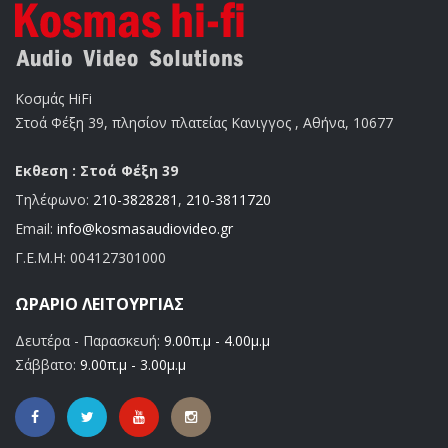
Κοσμάς HiFi
Στοά Φέξη 39, πλησίον πλατείας Κανιγγος , Αθήνα, 10677
Εκθεση : Στοά Φέξη 39
Τηλέφωνο:
210-3828281
,
210-3811720
Email:
info@kosmasaudiovideo.gr
Γ.Ε.Μ.Η:
004127301000
ΩΡΆΡΙΟ ΛΕΙΤΟΥΡΓΊΑΣ
Δευτέρα - Παρασκευή:
9.00π.μ - 4.00μ.μ
Σάββατο:
9.00π.μ - 3.00μ.μ