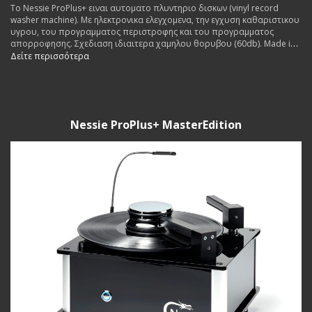
Το Nessie ProPlus+ ειναι αυτοματο πλυντηριο δισκων (vinyl record
washer machine). Με ηλεκτρονικα ελεγχομενα, την εγχυση καθαριστικου
υγρου, του προγραμματος περιστροφης και του προγραμματος
απορροφησης. Σχεδιαση ιδιαιτερα χαμηλου θορυβου (60db). Made in
Germany.
Δείτε περισσότερα
Nessie ProPlus+ MasterEdition