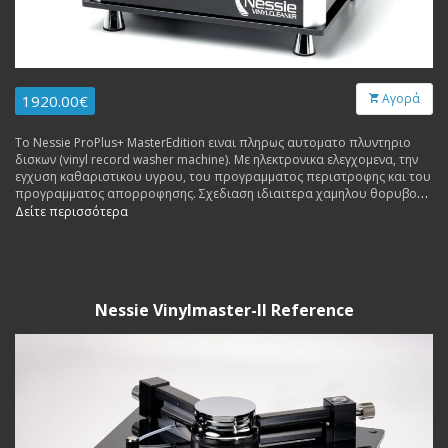
Αγορά
1920.00€
Το Nessie ProPlus+ MasterEdition ειναι πληρως αυτοματο πλυντηριο
δισκων (vinyl record washer machine). Με ηλεκτρονικα ελεγχομενα, την
εγχυση καθαριστικου υγρου, του προγραμματος περιστροφης και του
προγραμματος απορροφησης. Σχεδιαση ιδιαιτερα χαμηλου θορυβου
(60db). Made in Germany.
Δείτε περισσότερα
Nessie Vinylmaster-II Reference