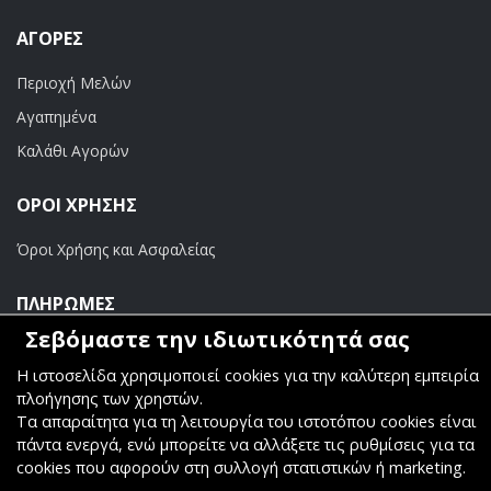
ΑΓΟΡΈΣ
Περιοχή Μελών
Αγαπημένα
Καλάθι Αγορών
ΟΡΟΙ ΧΡΗΣΗΣ
Όροι Χρήσης και Ασφαλείας
ΠΛΗΡΩΜΕΣ
Σεβόμαστε την ιδιωτικότητά σας
Τραπεζικοί Λογαριασμοί
Η ιστοσελίδα χρησιμοποιεί cookies για την καλύτερη εμπειρία
πλοήγησης των χρηστών.
Τα απαραίτητα για τη λειτουργία του ιστοτόπου cookies είναι
πάντα ενεργά, ενώ μπορείτε να αλλάξετε τις ρυθμίσεις για τα
cookies που αφορούν στη συλλογή στατιστικών ή marketing.
Copyright ©
Κοσμάς Audio Video
. All Rights Reserved