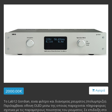
Αγορά
2000.00€
Το Lab12 Gordian, ειναι φιλτρο και διανομεας ρευματος (πολυμπριζο).
Περιλαμβανει οθονη OLED μεσω της οποιας παρεχονται πληροφοριες
σχετικα με τις παραμετρους ποιοτητας του ρευματος. Σε επιδειξη στο