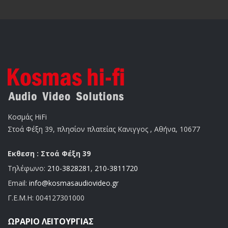
Κοσμάς HiFi
Στοά Φέξη 39, πλησίον πλατείας Κανιγγος , Αθήνα, 10677
Εκθεση : Στοά Φέξη 39
Τηλέφωνο:
210-3828281
,
210-3811720
Email:
info@kosmasaudiovideo.gr
Γ.Ε.Μ.Η:
004127301000
ΩΡΆΡΙΟ ΛΕΙΤΟΥΡΓΊΑΣ