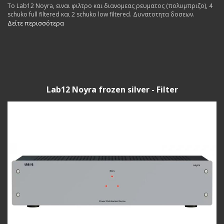
Το Lab12 Noyra, ειναι φιλτρο και διανομεας ρευματος (πολυμπριζο), 4
schuko full filtered και 2 schuko low filtered. Δυνατοτητα δοσεων.
Δείτε περισσότερα
Lab12 Noyra frozen silver - Filter