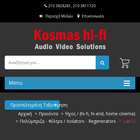
210 3828281
,
210 3811720
Περιοχή Μελών
Επικοινωνία
Menu
Προεπιλεγμένη Ταξινόμηση
Αρχική
Προιόντα
Ήχος / (hi-fi, hi-end, home cinema)
Πολύμπριζα - Φίλτρα / Isolators - Regenerators
Lab12