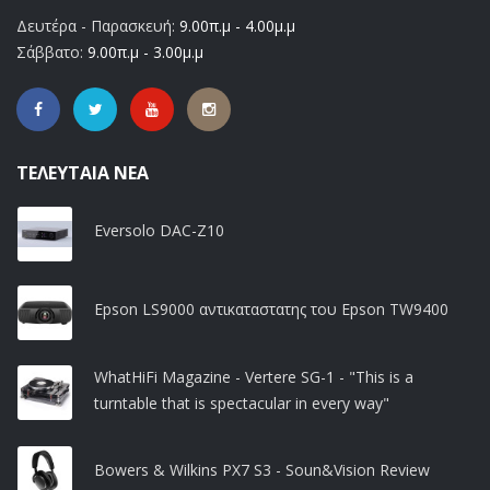
Δευτέρα - Παρασκευή:
9.00π.μ - 4.00μ.μ
Σάββατο:
9.00π.μ - 3.00μ.μ
ΤΕΛΕΥΤΑΊΑ ΝΈΑ
Eversolo DAC-Z10
Epson LS9000 αντικαταστατης του Epson TW9400
WhatHiFi Magazine - Vertere SG-1 - "This is a
turntable that is spectacular in every way"
Bowers & Wilkins PX7 S3 - Soun&Vision Review