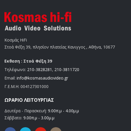
Κοσμάς HiFi
Στοά Φέξη 39, πλησίον πλατείας Κανιγγος , Αθήνα, 10677
Εκθεση : Στοά Φέξη 39
Τηλέφωνο:
210-3828281
,
210-3811720
Email:
info@kosmasaudiovideo.gr
Γ.Ε.Μ.Η:
004127301000
ΩΡΆΡΙΟ ΛΕΙΤΟΥΡΓΊΑΣ
Δευτέρα - Παρασκευή:
9.00π.μ - 4.00μ.μ
Σάββατο:
9.00π.μ - 3.00μ.μ