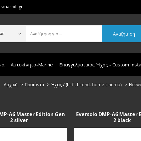
smashifi.gr
Αναζήτηση
σε
να
Αυτοκίνητο-Marine
Επαγγελματικός Ήχος - Custom Instal
Αρχική
Προιόντα
Ήχος / (hi-fi, hi-end, home cinema)
Netwo
DMP-A6 Master Edition Gen
Eversolo DMP-A6 Master E
2 silver
2 black