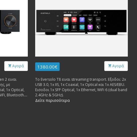
Αγορά
Αγορά
1380.00€
en 2 ειναι
Το Eversolo T8 ειναι streaming transport. Εξοδοι: 2x
ης, με
USB 3.0, 1x IIS, 1x Coaxial, 1x Optical και 1x AES/EBU.
l, 1x Optical,
Εισοδοι 1x SFP Optical, 1x Ethernet, WiFi 6 (dual band
iFi, Bluetooth.
2.4GHz & 5GHz).
 1x Optical, 1x
Δείτε περισσότερα
D.