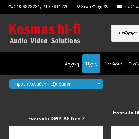
210 3828281
,
210 3811720
Στοά Φέξη 39
info@ko
Αναζήτηση 
Αρχική
Ήχος
Καλώδια
Εικό
Προεπιλεγμένη Ταξινόμηση
Eversolo 
Eversolo DMP-A6 Gen 2