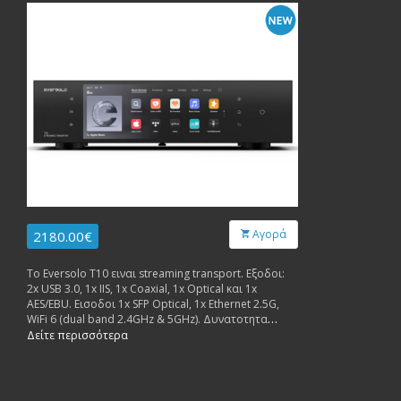
Αγορά
2180.00€
Το Eversolo T10 ειναι streaming transport. Εξοδοι:
2x USB 3.0, 1x IIS, 1x Coaxial, 1x Optical και 1x
AES/EBU. Εισοδοι 1x SFP Optical, 1x Ethernet 2.5G,
WiFi 6 (dual band 2.4GHz & 5GHz). Δυνατοτητα
συνδεσης με εξωτερικο ρολοϊ 50Ω ή 75Ω.
Δείτε περισσότερα