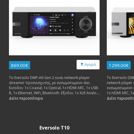
Αγορά
869.00€
1299.00€
Το Eversolo DMP-A6 Gen 2 ειναι network player
Το Eversolo DMP
streamer προενισχυτης, με ενσωματωμενο dac.
network player
Εισοδοι: 1x Coaxial, 1x Optical, 1x HDMI ARC, 1x USB-
ενσωματωμενο da
B, 1x Ethernet, WiFi, Bluetooth. Εξοδοι: 1x XLR Analog,
1x HDMI ARC, 1x 
1x RCA Analog, 1x Optical, 1x Coaxial, 2x USB-A, 1x
Εξοδοι: 1x XLR A
Δείτε περισσότερα
Δείτε περισσό
HDMI Audio/DSD.
Coaxial, 2x USB
Eversolo T10