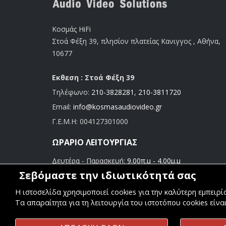
Κοσμάς HiFi
Στοά Φέξη 39, πλησίον πλατείας Κανιγγος , Αθήνα,
10677
Εκθεση : Στοά Φέξη 39
Τηλέφωνο:
210-3828281
,
210-3811720
Email:
info@kosmasaudiovideo.gr
Γ.Ε.Μ.Η:
004127301000
ΩΡΆΡΙΟ ΛΕΙΤΟΥΡΓΊΑΣ
Δευτέρα - Παρασκευή:
9.00π.μ - 4.00μ.μ
Σάββατο:
9.00π.μ - 3.00μ.μ
Σεβόμαστε την ιδιωτικότητά σας
Η ιστοσελίδα χρησιμοποιεί cookies για την καλύτερη εμπειρ
Τα απαραίτητα για τη λειτουργία του ιστοτόπου cookies είνα