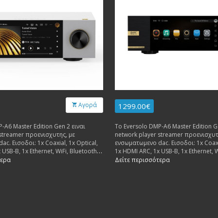
Αγορά
1299.00€
-A6 Master Edition Gen 2 ειναι
Το Eversolo DMP-A6 Master Edition G
 streamer προενισχυτης, με
network player streamer προενισχυτ
c. Εισοδοι: 1x Coaxial, 1x Optical,
ενσωματωμενο dac. Εισοδοι: 1x Coaxia
USB-B, 1x Ethernet, WiFi, Bluetooth.
1x HDMI ARC, 1x USB-B, 1x Ethernet, W
nalog, 1x RCA Analog, 1x Optical, 1x
Εξοδοι: 1x XLR Analog, 1x RCA Analog,
τερα
Δείτε περισσότερα
-A, 1x HDMI Audio/DSD.
Coaxial, 2x USB-A, 1x HDMI Audio/DS