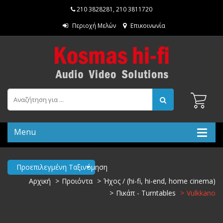
210 3828281
,
210 3811720
Περιοχή Μελών
Επικοινωνία
Menu
Προεπιλεγμένη Ταξινόμηση
Αρχική
Προιόντα
Ήχος / (hi-fi, hi-end, home cinema)
Πικάπ - Turntables
Vulkkano