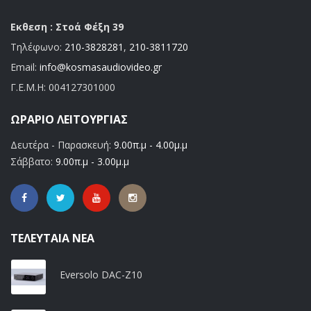
Εκθεση : Στοά Φέξη 39
Τηλέφωνο:
210-3828281
,
210-3811720
Email:
info@kosmasaudiovideo.gr
Γ.Ε.Μ.Η:
004127301000
ΩΡΆΡΙΟ ΛΕΙΤΟΥΡΓΊΑΣ
Δευτέρα - Παρασκευή:
9.00π.μ - 4.00μ.μ
Σάββατο:
9.00π.μ - 3.00μ.μ
ΤΕΛΕΥΤΑΊΑ ΝΈΑ
Eversolo DAC-Z10