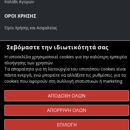
Καλάθι Αγορών
ΟΡΟΙ ΧΡΗΣΗΣ
Όροι Χρήσης και Ασφαλείας
ΠΛΗΡΩΜΕΣ
Σεβόμαστε την ιδιωτικότητά σας
Τραπεζικοί Λογαριασμοί
Η ιστοσελίδα χρησιμοποιεί cookies για την καλύτερη εμπειρία
πλοήγησης των χρηστών.
Τα απαραίτητα για τη λειτουργία του ιστοτόπου cookies είναι
πάντα ενεργά, ενώ μπορείτε να αλλάξετε τις ρυθμίσεις για τα
cookies που αφορούν στη συλλογή στατιστικών ή marketing.
Copyright ©
Κοσμάς Audio Video
. All Rights Reserved
ΑΠΟΔΟΧΗ ΟΛΩΝ
Κατασκευή & Φιλοξενία
Komvos.gr
ΑΠΟΡΡΙΨΗ ΟΛΩΝ
ΕΠΙΛΟΓΗ