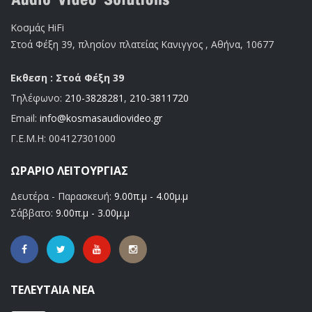
Κοσμάς HiFi
Στοά Φέξη 39, πλησίον πλατείας Κανιγγος , Αθήνα, 10677
Εκθεση : Στοά Φέξη 39
Τηλέφωνο:
210-3828281
,
210-3811720
Email:
info@kosmasaudiovideo.gr
Γ.Ε.Μ.Η:
004127301000
ΩΡΆΡΙΟ ΛΕΙΤΟΥΡΓΊΑΣ
Δευτέρα - Παρασκευή:
9.00π.μ - 4.00μ.μ
Σάββατο:
9.00π.μ - 3.00μ.μ
ΤΕΛΕΥΤΑΊΑ ΝΈΑ