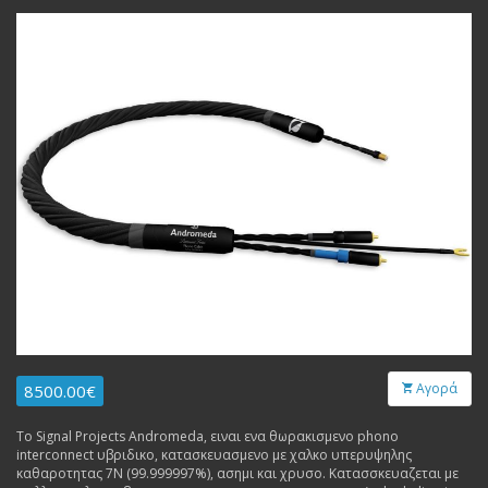
Αγορά
8500.00€
Το Signal Projects Andromeda, ειναι ενα θωρακισμενο phono
interconnect υβριδικο, κατασκευασμενο με χαλκο υπερυψηλης
καθαροτητας 7N (99.999997%), ασημι και χρυσο. Κατασσκευαζεται με