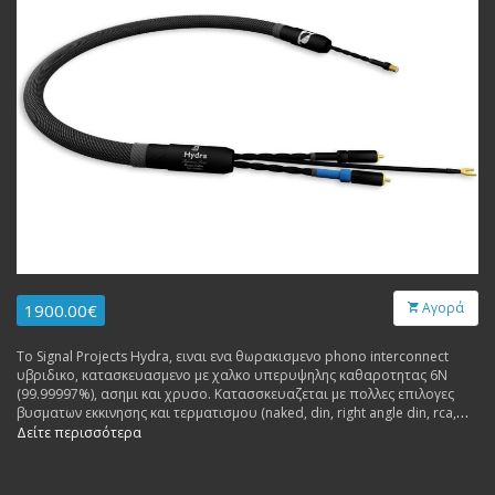
Αγορά
1900.00€
Το Signal Projects Hydra, ειναι ενα θωρακισμενο phono interconnect
υβριδικο, κατασκευασμενο με χαλκο υπερυψηλης καθαροτητας 6N
(99.99997%), ασημι και χρυσο. Κατασσκευαζεται με πολλες επιλογες
βυσματων εκκινησης και τερματισμου (naked, din, right angle din, rca,
xlr).
Δείτε περισσότερα