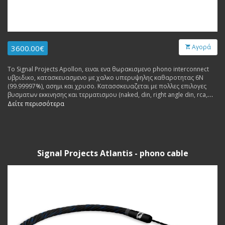
Αγορά
3600.00€
Το Signal Projects Apollon, ειναι ενα θωρακισμενο phono interconnect
υβριδικο, κατασκευασμενο με χαλκο υπερυψηλης καθαροτητας 6N
(99.99997%), ασημι και χρυσο. Κατασσκευαζεται με πολλες επιλογες
βυσματων εκκινησης και τερματισμου (naked, din, right angle din, rca,
xlr).
Δείτε περισσότερα
Signal Projects Atlantis - phono cable