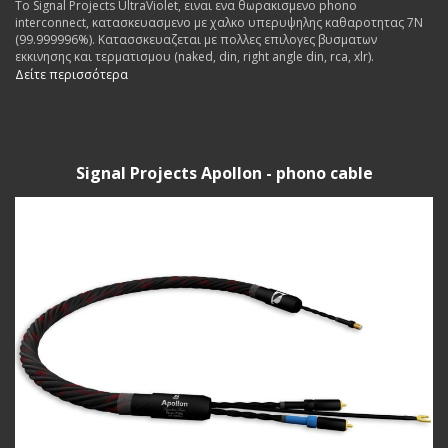
Το Signal Projects UltraViolet, ειναι ενα θωρακισμενο phono
interconnect, κατασκευασμενο με χαλκο υπερυψηλης καθαροτητας 7N
(99.999996%). Κατασσκευαζεται με πολλες επιλογες βυσματων
εκκινησης και τερματισμου (naked, din, right angle din, rca, xlr).
Δείτε περισσότερα
Signal Projects Apollon - phono cable