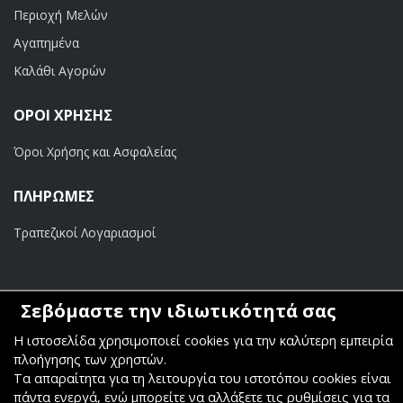
Περιοχή Μελών
Αγαπημένα
Καλάθι Αγορών
ΟΡΟΙ ΧΡΗΣΗΣ
Όροι Χρήσης και Ασφαλείας
ΠΛΗΡΩΜΕΣ
Τραπεζικοί Λογαριασμοί
Σεβόμαστε την ιδιωτικότητά σας
Copyright ©
Κοσμάς Audio Video
. All Rights Reserved
Η ιστοσελίδα χρησιμοποιεί cookies για την καλύτερη εμπειρία
πλοήγησης των χρηστών.
Κατασκευή & Φιλοξενία
Komvos.gr
Τα απαραίτητα για τη λειτουργία του ιστοτόπου cookies είναι
πάντα ενεργά, ενώ μπορείτε να αλλάξετε τις ρυθμίσεις για τα