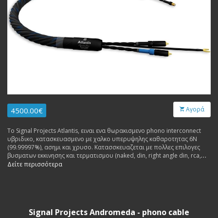
Αγορά
4500.00€
Το Signal Projects Atlantis, ειναι ενα θωρακισμενο phono interconnect
υβριδικο, κατασκευασμενο με χαλκο υπερυψηλης καθαροτητας 6N
(99.99997%), ασημι και χρυσο. Κατασσκευαζεται με πολλες επιλογες
βυσματων εκκινησης και τερματισμου (naked, din, right angle din, rca,
xlr).
Δείτε περισσότερα
Signal Projects Andromeda - phono cable