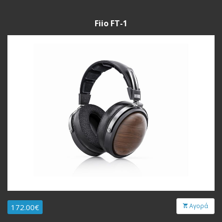
Fiio FT-1
Αγορά
172.00€