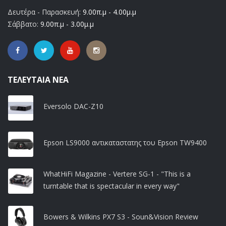
Δευτέρα - Παρασκευή:
9.00π.μ - 4.00μ.μ
Σάββατο:
9.00π.μ - 3.00μ.μ
ΤΕΛΕΥΤΑΊΑ ΝΈΑ
Eversolo DAC-Z10
Epson LS9000 αντικαταστατης του Epson TW9400
WhatHiFi Magazine - Vertere SG-1 - "This is a
turntable that is spectacular in every way"
Bowers & Wilkins PX7 S3 - Soun&Vision Review