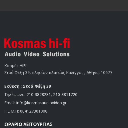
Κοσμάς HiFi
Στοά Φέξη 39, πλησίον πλατείας Κανιγγος , Αθήνα, 10677
Εκθεση : Στοά Φέξη 39
Τηλέφωνο:
210-3828281
,
210-3811720
Email:
info@kosmasaudiovideo.gr
Γ.Ε.Μ.Η:
004127301000
ΩΡΆΡΙΟ ΛΕΙΤΟΥΡΓΊΑΣ