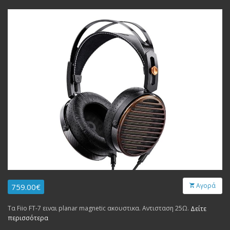
Αγορά
759.00€
Τα Fiio FT-7 ειναι planar magnetic ακουστικα. Αντισταση 25Ω.
Δείτε
περισσότερα