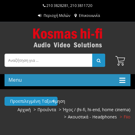
210 3828281
,
210 3811720
Περιοχή Μελών
Επικοινωνία
Menu
Προεπιλεγμένη Ταξινόμηση
Αρχική
Προιόντα
Ήχος / (hi-fi, hi-end, home cinema)
Ακουστικά - Headphones
Fiio