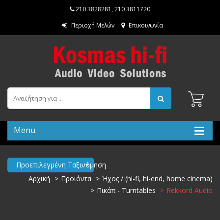
210 3828281
,
210 3811720
Περιοχή Μελών
Επικοινωνία
Menu
Προεπιλεγμένη Ταξινόμηση
Αρχική
Προιόντα
Ήχος / (hi-fi, hi-end, home cinema)
Πικάπ - Turntables
Rekkord Audio