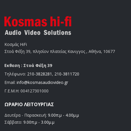
Κοσμάς HiFi
Στοά Φέξη 39, πλησίον πλατείας Κανιγγος , Αθήνα, 10677
Εκθεση : Στοά Φέξη 39
Τηλέφωνο:
210-3828281
,
210-3811720
Email:
info@kosmasaudiovideo.gr
Γ.Ε.Μ.Η:
004127301000
ΩΡΆΡΙΟ ΛΕΙΤΟΥΡΓΊΑΣ
Δευτέρα - Παρασκευή:
9.00π.μ - 4.00μ.μ
Σάββατο:
9.00π.μ - 3.00μ.μ