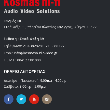
Κοσμάς HiFi
Στοά Φέξη 39, πλησίον πλατείας Κανιγγος , Αθήνα, 10677
Εκθεση : Στοά Φέξη 39
Τηλέφωνο:
210-3828281
,
210-3811720
Email:
info@kosmasaudiovideo.gr
Γ.Ε.Μ.Η:
004127301000
ΩΡΆΡΙΟ ΛΕΙΤΟΥΡΓΊΑΣ
Δευτέρα - Παρασκευή:
9.00π.μ - 4.00μ.μ
Σάββατο:
9.00π.μ - 3.00μ.μ