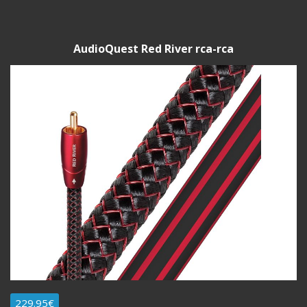
AudioQuest Red River rca-rca
229.95€