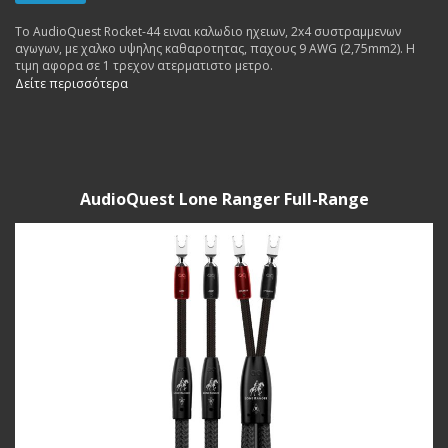
To AudioQuest Rocket-44 ειναι καλωδιο ηχειων, 2x4 συστραμμενων
αγωγων, με χαλκο υψηλης καθαροτητας, παχους 9 AWG (2,75mm2). Η
τιμη αφορα σε 1 τρεχον ατερματιστο μετρο.
Δείτε περισσότερα
AudioQuest Lone Ranger Full-Range