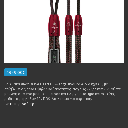
4349.00€
To AudioQuest Brave Heart Full-Range ειναι καλωδιο ηχειων, με
στιλβωμενο χαλκο υψηλης καθαροτητας, παχους 2x2,99mm2. Διαθετει
μονωση απο γραφενιο και carbon και ενεργο συστημα καταστολης
ραδιοπαρεμβολων 72v DBS. Διαθεσιμο για ακροαση.
Δείτε περισσότερα