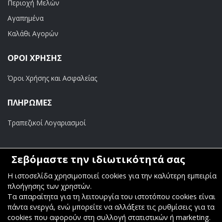
Περιοχή Μελών
Αγαπημένα
Καλάθι Αγορών
ΟΡΟΙ ΧΡΗΣΗΣ
Όροι Χρήσης και Ασφαλείας
ΠΛΗΡΩΜΕΣ
Τραπεζικοί Λογαριασμοί
Σεβόμαστε την ιδιωτικότητά σας
Η ιστοσελίδα χρησιμοποιεί cookies για την καλύτερη εμπειρία
Copyright ©
Κοσμάς Audio Video
. All Rights Reserved
πλοήγησης των χρηστών.
Κατασκευή & Φιλοξενία
Komvos.gr
Τα απαραίτητα για τη λειτουργία του ιστοτόπου cookies είναι
πάντα ενεργά, ενώ μπορείτε να αλλάξετε τις ρυθμίσεις για τα
cookies που αφορούν στη συλλογή στατιστικών ή marketing.