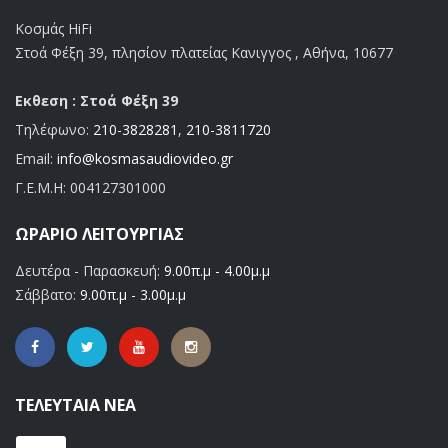
Κοσμάς HiFi
Στοά Φέξη 39, πλησίον πλατείας Κανιγγος , Αθήνα, 10677
Εκθεση : Στοά Φέξη 39
Τηλέφωνο:
210-3828281
,
210-3811720
Email:
info@kosmasaudiovideo.gr
Γ.Ε.Μ.Η:
004127301000
ΩΡΆΡΙΟ ΛΕΙΤΟΥΡΓΊΑΣ
Δευτέρα - Παρασκευή:
9.00π.μ - 4.00μ.μ
Σάββατο:
9.00π.μ - 3.00μ.μ
ΤΕΛΕΥΤΑΊΑ ΝΈΑ