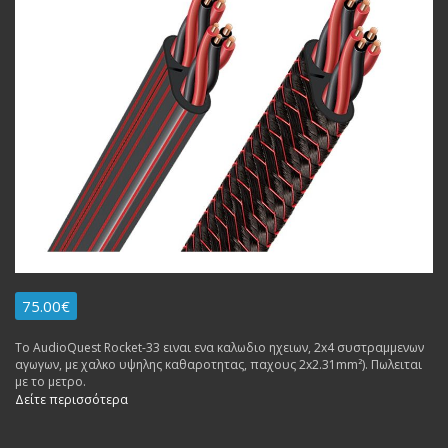
75.00€
To AudioQuest Rocket-33 ειναι ενα καλωδιο ηχειων, 2x4 συστραμμενων
αγωγων, με χαλκο υψηλης καθαροτητας, παχους 2x2.31mm²). Πωλειται
με το μετρο.
Δείτε περισσότερα