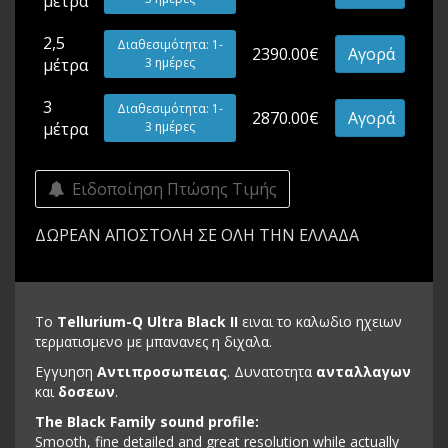
μέτρα
2,5
Διαθεσιμότητα: 1-
2390.00€
Αγορά
μέτρα
3 ημέρες
3
Διαθεσιμότητα: 1-
2870.00€
Αγορά
μέτρα
3 ημέρες
Ειδοποίηση Πτώσης Τιμής
ΔΩΡΕΑΝ ΑΠΟΣΤΟΛΗ ΣΕ ΟΛΗ ΤΗΝ ΕΛΛΑΔΑ
Το
Tellurium-Q Ultra Black II
ειναι το καλωδιο ηχειων
τερματισμενο με μπανανες η διχαλα.
Εγγυηση
Αντιπροσωπειας
. Δυνατοτητα
ανταλλαγων
και
δοσεων
.
The Black Family sound profile:
Smooth, fine detailed and great resolution while actually