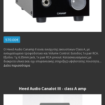
570.00€
Ο Heed Audio Canamp II ειναι ενισχυτης ακουστικων Class A, με
ενσωματωμενο τροφοδοτικο και Volume Control. Εισοδος 1x pair RCA.
Εξοδοι: 1χ 6.35mm Jack, 1x pair RCA preout. Κατασκευασμενος με
διακριτα υλικα (και οχι επιφανειακης στηριξης) υψηλοτατης ποιοτητας
(freq responce 10 Hz ? 50 kHz), δινει ηχο φυσικο και πεντακαθαρο ηχο
Δείτε περισσότερα
(και οχι αποστειρωμενο, οπως πολλοι αλλοι ενισχυτες της ιδιας
κατηγοριας τιμης). Δυνατοτητα ακροασης.
Heed Audio Canalot III - class A amp