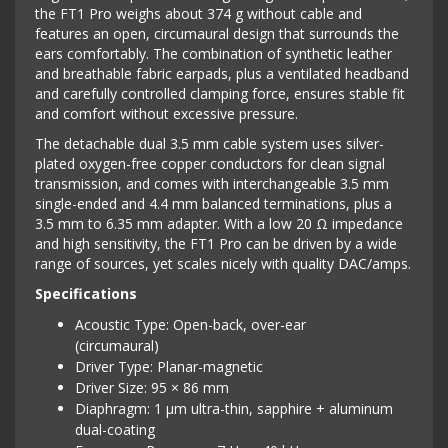
the FT1 Pro weighs about 374 g without cable and
features an open, circumaural design that surrounds the
ears comfortably. The combination of synthetic leather
and breathable fabric earpads, plus a ventilated headband
and carefully controlled clamping force, ensures stable fit
and comfort without excessive pressure.
The detachable dual 3.5 mm cable system uses silver-
plated oxygen-free copper conductors for clean signal
transmission, and comes with interchangeable 3.5 mm
single-ended and 4.4 mm balanced terminations, plus a
3.5 mm to 6.35 mm adapter. With a low 20 Ω impedance
and high sensitivity, the FT1 Pro can be driven by a wide
range of sources, yet scales nicely with quality DAC/amps.
Specifications
Acoustic Type: Open-back, over-ear
(circumaural)
Driver Type: Planar-magnetic
Driver Size: 95 × 86 mm
Diaphragm: 1 μm ultra-thin, sapphire + aluminum
dual-coating