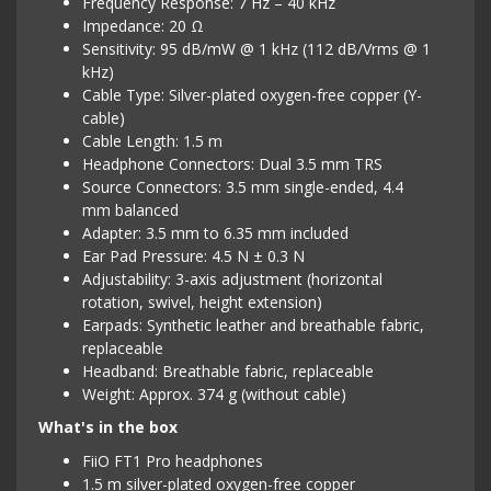
Frequency Response: 7 Hz – 40 kHz
Impedance: 20 Ω
Sensitivity: 95 dB/mW @ 1 kHz (112 dB/Vrms @ 1
kHz)
Cable Type: Silver-plated oxygen-free copper (Y-
cable)
Cable Length: 1.5 m
Headphone Connectors: Dual 3.5 mm TRS
Source Connectors: 3.5 mm single-ended, 4.4
mm balanced
Adapter: 3.5 mm to 6.35 mm included
Ear Pad Pressure: 4.5 N ± 0.3 N
Adjustability: 3-axis adjustment (horizontal
rotation, swivel, height extension)
Earpads: Synthetic leather and breathable fabric,
replaceable
Headband: Breathable fabric, replaceable
Weight: Approx. 374 g (without cable)
What's in the box
FiiO FT1 Pro headphones
1.5 m silver-plated oxygen-free copper