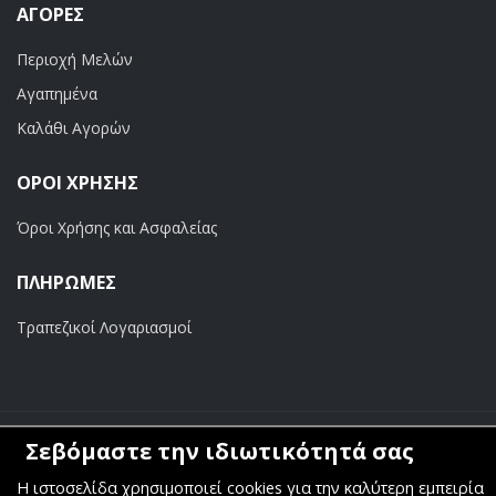
ΑΓΟΡΈΣ
Περιοχή Μελών
Αγαπημένα
Καλάθι Αγορών
ΟΡΟΙ ΧΡΗΣΗΣ
Όροι Χρήσης και Ασφαλείας
ΠΛΗΡΩΜΕΣ
Τραπεζικοί Λογαριασμοί
Σεβόμαστε την ιδιωτικότητά σας
Copyright ©
Κοσμάς Audio Video
. All Rights Reserved
Η ιστοσελίδα χρησιμοποιεί cookies για την καλύτερη εμπειρία
Κατασκευή & Φιλοξενία
Komvos.gr