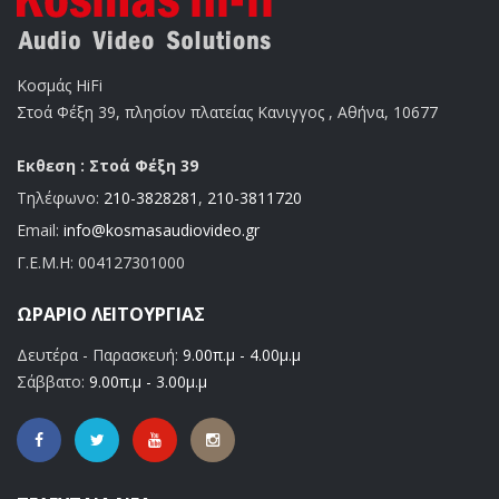
Κοσμάς HiFi
Στοά Φέξη 39, πλησίον πλατείας Κανιγγος , Αθήνα, 10677
Εκθεση : Στοά Φέξη 39
Τηλέφωνο:
210-3828281
,
210-3811720
Email:
info@kosmasaudiovideo.gr
Γ.Ε.Μ.Η:
004127301000
ΩΡΆΡΙΟ ΛΕΙΤΟΥΡΓΊΑΣ
Δευτέρα - Παρασκευή:
9.00π.μ - 4.00μ.μ
Σάββατο:
9.00π.μ - 3.00μ.μ