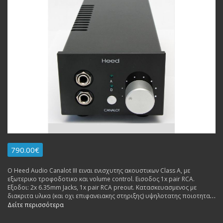
790.00€
Ο Heed Audio Canalot III ειναι ενισχυτης ακουστικων Class A, με
εξωτερικο τροφοδοτικο και volume control. Εισοδος 1x pair RCA.
Εξοδοι: 2x 6.35mm Jacks, 1x pair RCA preout. Κατασκευασμενος με
διακριτα υλικα (και οχι επιφανειακης στηριξης) υψηλοτατης ποιοτητας
(freq responce 6 Hz - 260 kHz), δινει ηχο φυσικο (και οχι
Δείτε περισσότερα
αποστειρωμενο, οπως πολλοι αλλοι ενισχυτες της ιδιας κατηγοριας
τιμης). Δυναται να αναβαθμιστει με Q-PSU III ή Obelisk PX.