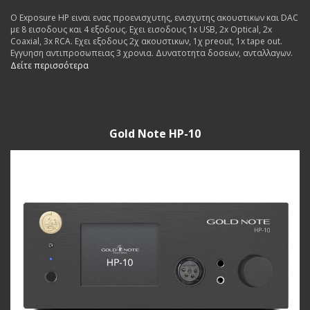
Ο Exposure HP ειναι ενας προενισχυτης, ενισχυτης ακουστικων και DAC
με 8 εισοδους και 4 εξοδους. Εχει εισοδους 1x USB, 2x Optical, 2x
Coaxial, 3x RCA. Εχει εξοδους 2χ ακουστικων, 1χ preout, 1x tape out.
Εγγυηση αντιπροσωπειας 3 χρονια. Δυνατοτητα δοσεων, ανταλλαγων.
Δείτε περισσότερα
Gold Note HP-10