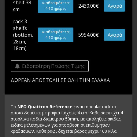
shelf 38
Διαθεσιμότητα:
2430.00€
Αγορά
cm
4-10 ημέρες
rack 3
shelfs
Διαθεσιμότητα:
(bottom,
5954.00€
Αγορά
4-10 ημέρες
28cm,
18cm)
Ειδοποίηση Πτώσης Τιμής
ΔΩΡΕΑΝ ΑΠΟΣΤΟΛΗ ΣΕ ΟΛΗ ΤΗΝ ΕΛΛΑΔΑ
Το
NEO Quattron Reference
ειναι modular rack το
οποιο δομειται με ραφια παχους 4 cm. Καθε ραφι εχει 4
ατσαλινα ποδια διαμετρου 50mm, με αποληξεις ακιδας,
ειδικα μελετημενων για αποσβεση ανεπιθυμητων
κραδασμων. Καθε ραφι δεχεται βαρος μεχρι 100 κιλα.