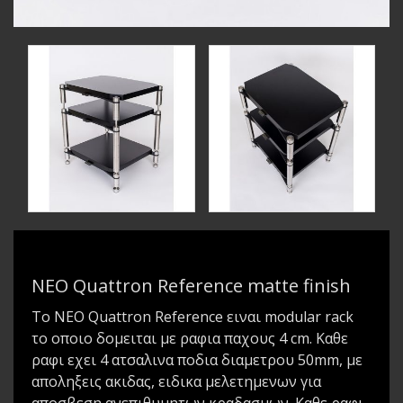
NEO Quattron Reference matte finish
Το NEO Quattron Reference ειναι modular rack
το οποιο δομειται με ραφια παχους 4 cm. Καθε
ραφι εχει 4 ατσαλινα ποδια διαμετρου 50mm, με
αποληξεις ακιδας, ειδικα μελετημενων για
αποσβεση ανεπιθυμητων κραδασμων. Καθε ραφι