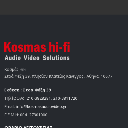
Κοσμάς HiFi
Στοά Φέξη 39, πλησίον πλατείας Κανιγγος , Αθήνα, 10677
Εκθεση : Στοά Φέξη 39
Τηλέφωνο:
210-3828281
,
210-3811720
Email:
info@kosmasaudiovideo.gr
Γ.Ε.Μ.Η:
004127301000
ΩΡΆΡΙΟ ΛΕΙΤΟΥΡΓΊΑΣ