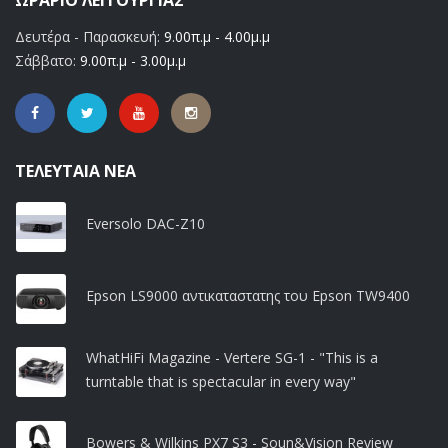
Δευτέρα - Παρασκευή:
9.00π.μ - 4.00μ.μ
Σάββατο:
9.00π.μ - 3.00μ.μ
ΤΕΛΕΥΤΑΊΑ ΝΈΑ
Eversolo DAC-Z10
Epson LS9000 αντικαταστατης του Epson TW9400
WhatHiFi Magazine - Vertere SG-1 - "This is a
turntable that is spectacular in every way"
Bowers & Wilkins PX7 S3 - Soun&Vision Review