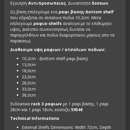
Εγγυηση
Αντιπροσωπειας
. Δυνατοτητα
δοσεων
.
Ως βαση επιλεγουμε ενα
ραφι βασης-bottom shelf
που εδραζεται σε ατσαλινα ποδια 10,2cm. Μετα
επιλεγουμε
ραφια-shelfs
αναλογα με το επιθυμητο
υψος, (κατοπιν συνεννοησεως δυναται να
παραγγελθουν και ποδια διαφορετικου μηκους απο τα
παρακατω).
Διαθεσιμα υψη ραφιων / ατσαλιων ποδιων:
10,2cm - (bottom shelf-ραφι βαση)
13,0cm
18,0cm
23,0cm
28,0cm
33,0cm
38,0cm
Ενδεικτικα
rack 3 ραφιων
με 1 ραφι βασης, 1 ραφι
28cm και 1 ραφι 18cm, κοστιζει
5954
€
Technical Informations
External Shelfs Dimensions: Width 72cm, Depth