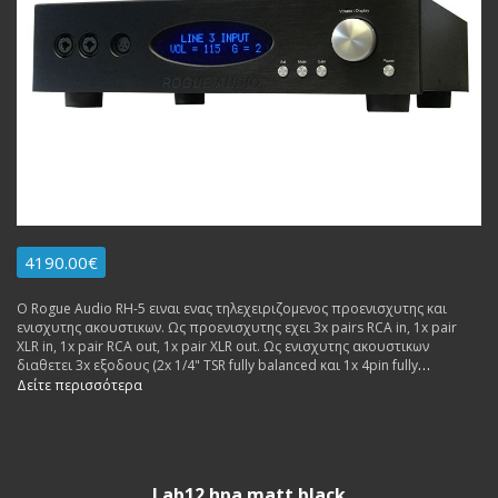
4190.00€
Ο Rogue Audio RH-5 ειναι ενας τηλεχειριζομενος προενισχυτης και
ενισχυτης ακουστικων. Ως προενισχυτης εχει 3x pairs RCA in, 1x pair
XLR in, 1x pair RCA out, 1x pair XLR out. Ως ενισχυτης ακουστικων
διαθετει 3x εξοδους (2x 1/4" TSR fully balanced και 1x 4pin fully
balanced). Εγγυηση Αντιπροσωπειας. Δυνατοτητα δοσεων,
Δείτε περισσότερα
ανταλλαγων.
Lab12 hpa matt black