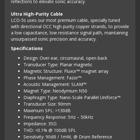
reflections to elevate sonic accuracy.
Ultra High-Purity Cable
LCD-5s uses our most premium cable, specially tuned
with directional OCC high-purity copper strands, to provide
a low capacitance, low resistance signal path, maintaining
unsurpassed sonic precision and accuracy.
Specifications
Design: Over-ear, circumaural, open-back
Transducer Type: Planar magnetic
Magnetic Structure: Fluxor™ magnet array
Phase Management: Fazor™
Acoustic Management: SLAM™
Magnet Type: Neodymium N50
Diaphragm Type: Nano-Scale Parallel Uniforce™
Transducer Size: 90mm
Maximum SPL: >130dB
Frequency Response: 5Hz – 50kHz
Impedance: 35Ω
THD: <0.1% @ 100dB SPL
Sensitivity: 90dB / 1mW, @ Drum Reference