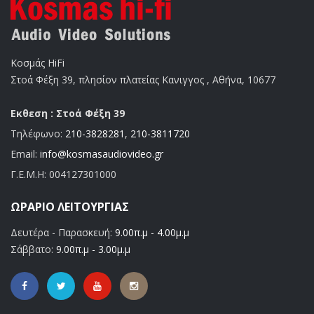
Κοσμάς HiFi
Στοά Φέξη 39, πλησίον πλατείας Κανιγγος , Αθήνα, 10677
Εκθεση : Στοά Φέξη 39
Τηλέφωνο:
210-3828281
,
210-3811720
Email:
info@kosmasaudiovideo.gr
Γ.Ε.Μ.Η:
004127301000
ΩΡΆΡΙΟ ΛΕΙΤΟΥΡΓΊΑΣ
Δευτέρα - Παρασκευή:
9.00π.μ - 4.00μ.μ
Σάββατο:
9.00π.μ - 3.00μ.μ