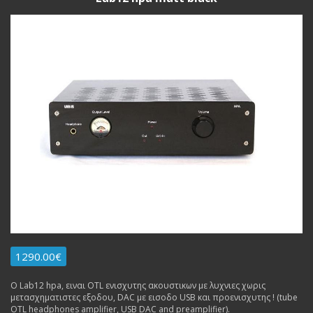
1290.00€
Ο Lab12 hpa, ειναι OTL ενισχυτης ακουστικων με λυχνιες χωρις
μετασχηματιστες εξοδου, DAC με εισοδο USB και προενισχυτης ! (tube
OTL headphones amplifier, USB DAC and preamplifier).