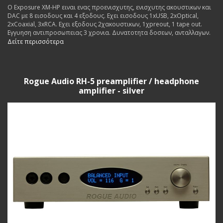
Ο Exposure XM-HP ειναι ενας προενισχυτης, ενισχυτης ακουστικων και
DAC με 8 εισοδους και 4 εξοδους. Εχει εισοδους 1xUSB, 2xOptical,
2xCoaxial, 3xRCA. Εχει εξοδους 2χακουστικων, 1χpreout, 1 tape out.
Εγγυηση αντιπροσωπειας 3 χρονια. Δυνατοτητα δοσεων, ανταλλαγων.
Δείτε περισσότερα
Rogue Audio RH-5 preamplifier / headphone
amplifier - silver