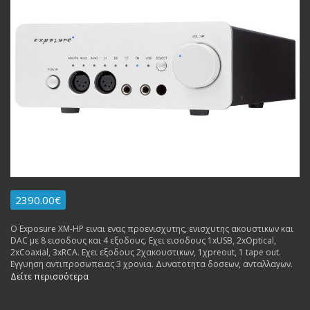
2390.00€
Ο Exposure XM-HP ειναι ενας προενισχυτης, ενισχυτης ακουστικων και
DAC με 8 εισοδους και 4 εξοδους. Εχει εισοδους 1xUSB, 2xOptical,
2xCoaxial, 3xRCA. Εχει εξοδους 2χακουστικων, 1χpreout, 1 tape out.
Εγγυηση αντιπροσωπειας 3 χρονια. Δυνατοτητα δοσεων, ανταλλαγων.
Δείτε περισσότερα