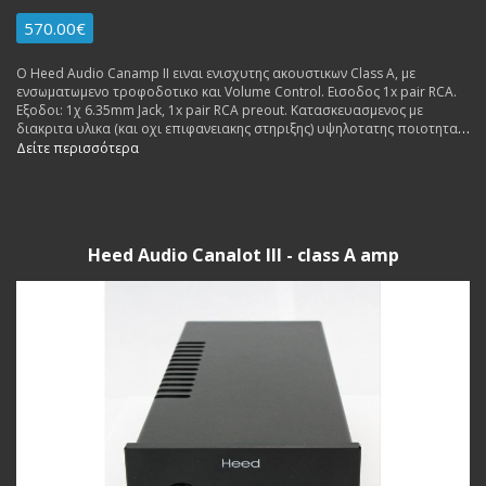
570.00€
Ο Heed Audio Canamp II ειναι ενισχυτης ακουστικων Class A, με
ενσωματωμενο τροφοδοτικο και Volume Control. Εισοδος 1x pair RCA.
Εξοδοι: 1χ 6.35mm Jack, 1x pair RCA preout. Κατασκευασμενος με
διακριτα υλικα (και οχι επιφανειακης στηριξης) υψηλοτατης ποιοτητας
(freq responce 10 Hz ? 50 kHz), δινει ηχο φυσικο και πεντακαθαρο ηχο
Δείτε περισσότερα
(και οχι αποστειρωμενο, οπως πολλοι αλλοι ενισχυτες της ιδιας
κατηγοριας τιμης). Δυνατοτητα ακροασης.
Heed Audio Canalot III - class A amp