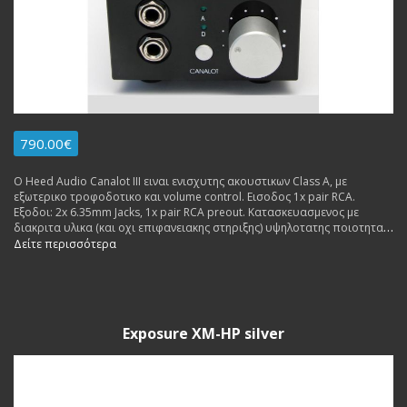
790.00€
Ο Heed Audio Canalot III ειναι ενισχυτης ακουστικων Class A, με
εξωτερικο τροφοδοτικο και volume control. Εισοδος 1x pair RCA.
Εξοδοι: 2x 6.35mm Jacks, 1x pair RCA preout. Κατασκευασμενος με
διακριτα υλικα (και οχι επιφανειακης στηριξης) υψηλοτατης ποιοτητας
(freq responce 6 Hz - 260 kHz), δινει ηχο φυσικο (και οχι
Δείτε περισσότερα
αποστειρωμενο, οπως πολλοι αλλοι ενισχυτες της ιδιας κατηγοριας
τιμης). Δυναται να αναβαθμιστει με Q-PSU III ή Obelisk PX.
Exposure XM-HP silver