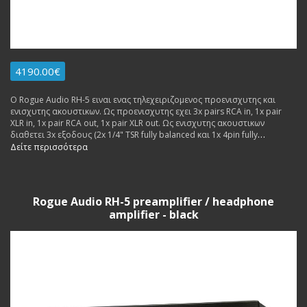
4190.00€
Ο Rogue Audio RH-5 ειναι ενας τηλεχειριζομενος προενισχυτης και
ενισχυτης ακουστικων. Ως προενισχυτης εχει 3x pairs RCA in, 1x pair
XLR in, 1x pair RCA out, 1x pair XLR out. Ως ενισχυτης ακουστικων
διαθετει 3x εξοδους (2x 1/4" TSR fully balanced και 1x 4pin fully
balanced). Εγγυηση Αντιπροσωπειας. Δυνατοτητα δοσεων,
Δείτε περισσότερα
ανταλλαγων.
Rogue Audio RH-5 preamplifier / headphone
amplifier - black