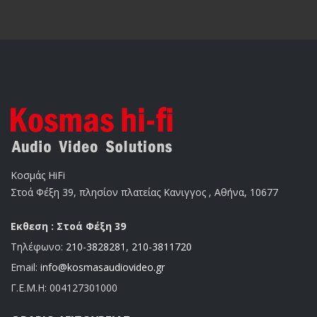
Κοσμάς HiFi
Στοά Φέξη 39, πλησίον πλατείας Κανιγγος , Αθήνα, 10677
Εκθεση : Στοά Φέξη 39
Τηλέφωνο:
210-3828281
,
210-3811720
Email:
info@kosmasaudiovideo.gr
Γ.Ε.Μ.Η:
004127301000