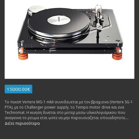
15000.00€
Το πικαπ Vertere MG-1 mkII συνοδευεται με τον βραχιονα (Vertere SG-1
PTA), με το Challenger power supply, το Tempo motor drive και ενα
Technomat. Η κινηση δινεται στο μοτερ μεσω υλικολογισμικου που
αναγεννα το ρευμα ετσι ωστε να μην παρουσιαζεται οποιαδηποτε
ανωμαλια στην περιστροφη του. Διαθεσιμο σε Black Metallic,
Δείτε περισσότερα
Pearlescent White, Champagne ή Clear.