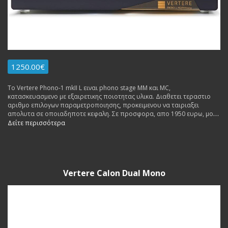
1250.00€
Το Vertere Phono-1 mkII L ειναι phono stage MM και MC,
κατασκευασμενο με εξαιρετικης ποιοτητας υλικα. Διαθετει τεραστιo
αριθμο επιλογων παραμετροποιησης, προκειμενου να ταιριαξει
απολυτα σε οποιαδηποτε κεφαλη. Σε προσφορα, απο 1950 ευρω, μονο
1250 ευρω.
Δείτε περισσότερα
Vertere Calon Dual Mono