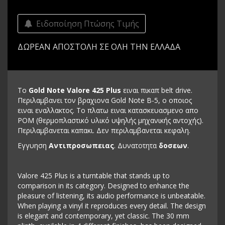
Ειδοποίηση Πτώσης Τιμής
ΔΩΡΕΑΝ ΑΠΟΣΤΟΛΗ ΣΕ ΟΛΗ ΤΗΝ ΕΛΛΑΔΑ
Το
Gold Note Valore 425 Plus
ειναι πικαπ belt drive.
Περιλαμβανει τον βραχιονα Gold Note B-5, ο οποιος
ειναι εναλλακτος. Το πλατω ειναι κατασκευασμενο απο
POM (θερμοπλαστικό υλικό υψηλής μηχανικής αντοχής).
Περιλαμβανεται καπακι. Δεν περιλαμβανεται κεφαλη.
Εγγυηση
Αντιπροσωπειας
. Δυνατοτητα
δοσεων
.
Valore 425 Plus is a turntable that stands up to
comparison in its category. Designed to enhance the
pleasure of listening, its audio performance is unbeatable.
When playing a vinyl it reproduces every detail. The design
is elegant and contemporary, yet classic. The 30 mm