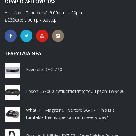
ΩΡΆΡΙΟ ΛΕΙΤΟΥΡΓΊΑΣ
Δευτέρα - Παρασκευή:
9.00π.μ - 4.00μ.μ
Σάββατο:
9.00π.μ - 3.00μ.μ
ΤΕΛΕΥΤΑΊΑ ΝΈΑ
Eversolo DAC-Z10
Epson LS9000 αντικαταστατης του Epson TW9400
WhatHiFi Magazine - Vertere SG-1 - "This is a
turntable that is spectacular in every way"
Bowers & Wilkins PX7 S3 - Soun&Vision Review