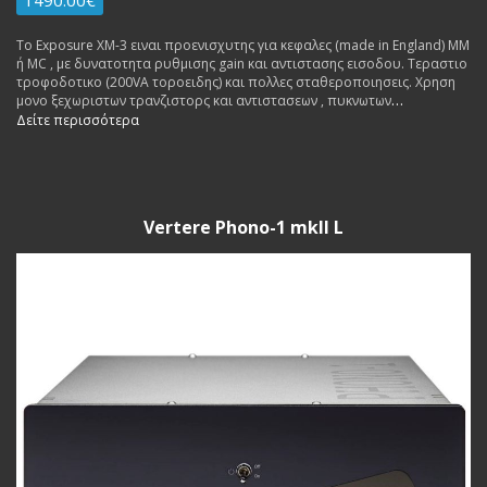
Το Exposure XM-3 ειναι προενισχυτης για κεφαλες (made in England) ΜΜ
ή MC , με δυνατοτητα ρυθμισης gain και αντιστασης εισοδου. Τεραστιο
τροφοδοτικο (200VA τοροειδης) και πολλες σταθεροποιησεις. Χρηση
μονο ξεχωριστων τρανζιστορς και αντιστασεων , πυκνωτων
υπερυψηλης ποιοτητας. Εγγυηση 3 χρονια.
Δείτε περισσότερα
Vertere Phono-1 mkII L