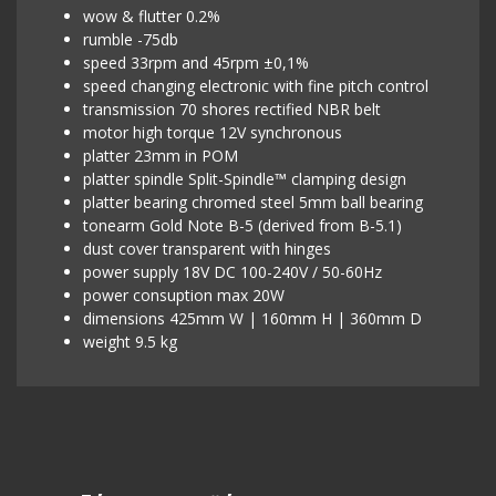
wow & flutter 0.2%
rumble -75db
speed 33rpm and 45rpm ±0,1%
speed changing electronic with fine pitch control
transmission 70 shores rectified NBR belt
motor high torque 12V synchronous
platter 23mm in POM
platter spindle Split-Spindle™ clamping design
platter bearing chromed steel 5mm ball bearing
tonearm Gold Note B-5 (derived from B-5.1)
dust cover transparent with hinges
power supply 18V DC 100-240V / 50-60Hz
power consuption max 20W
dimensions 425mm W | 160mm H | 360mm D
weight 9.5 kg