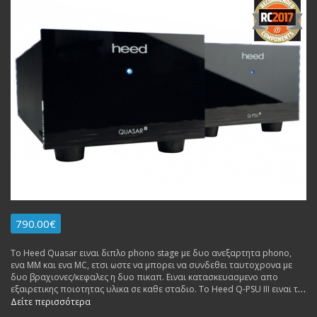
790.00€
Το Heed Quasar ειναι διπλο phono stage με δυο ανεξαρτητα phono,
ενα MM και ενα MC, ετσι ωστε να μπορει να συνδεθει ταυτοχρονα με
δυο βραχιονες/κεφαλες η δυο πικαπ. Ειναι κατασκευασμενο απο
εξαιρετικης ποιοτητας υλικα σε καθε σταδιο. To Heed Q-PSU III ειναι το
ξεχωριστο τροφοδοτικο, το οποιο τοποθετειται μακρια για μηδενικες
Δείτε περισσότερα
παρεμβολες στο κυριως κυκλωμα.