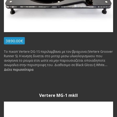
3890.00€
Το πικαπ Vertere DG-1S περιλαμβανει με τον βραχιονα (Vertere Groover
Runner S). Η κινηση δινεται στο μοτερ μεσω υλικολογισμικου που
αναγεννα το ρευμα ετσι ωστε να μην παρουσιαζεται οποιαδηποτε
ανωμαλια στην περιστροφη του. Διαθεσιμο σε Black Gloss ή White
Closs.
Δείτε περισσότερα
Vertere MG-1 mkII