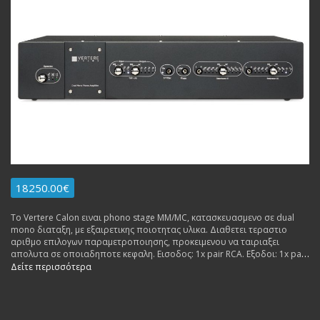
18250.00€
Το Vertere Calon ειναι phono stage MM/MC, κατασκευασμενο σε dual
mono διαταξη, με εξαιρετικης ποιοτητας υλικα. Διαθετει τεραστιo
αριθμο επιλογων παραμετροποιησης, προκειμενου να ταιριαξει
απολυτα σε οποιαδηποτε κεφαλη. Εισοδος: 1x pair RCA. Εξοδοι: 1x pair
RCA, 1x pair XLR.
Δείτε περισσότερα