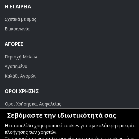
Η ΕΤΑΙΡΕΊΑ
Σχετικά με εμάς
Επικοινωνία
ΑΓΟΡΈΣ
Περιοχή Μελών
Αγαπημένα
Καλάθι Αγορών
ΟΡΟΙ ΧΡΗΣΗΣ
Όροι Χρήσης και Ασφαλείας
Σεβόμαστε την ιδιωτικότητά σας
ΠΛΗΡΩΜΕΣ
Η ιστοσελίδα χρησιμοποιεί cookies για την καλύτερη εμπειρία
Τραπεζικοί Λογαριασμοί
πλοήγησης των χρηστών.
Τα απαραίτητα για τη λειτουργία του ιστοτόπου cookies είναι