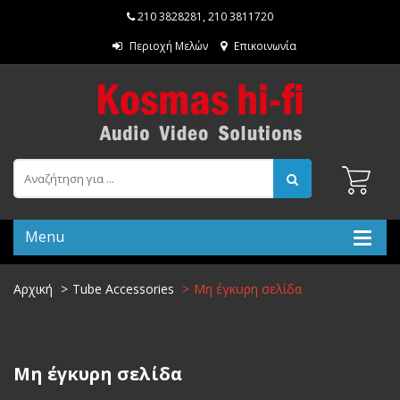
210 3828281
,
210 3811720
Περιοχή Μελών
Επικοινωνία
Menu
Αρχική
Tube Accessories
Μη έγκυρη σελίδα
Μη έγκυρη σελίδα