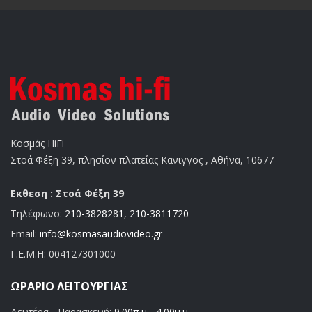
Κοσμάς HiFi
Στοά Φέξη 39, πλησίον πλατείας Κανιγγος , Αθήνα, 10677
Εκθεση : Στοά Φέξη 39
Τηλέφωνο:
210-3828281
,
210-3811720
Email:
info@kosmasaudiovideo.gr
Γ.Ε.Μ.Η:
004127301000
ΩΡΆΡΙΟ ΛΕΙΤΟΥΡΓΊΑΣ
Δευτέρα - Παρασκευή:
9.00π.μ - 4.00μ.μ