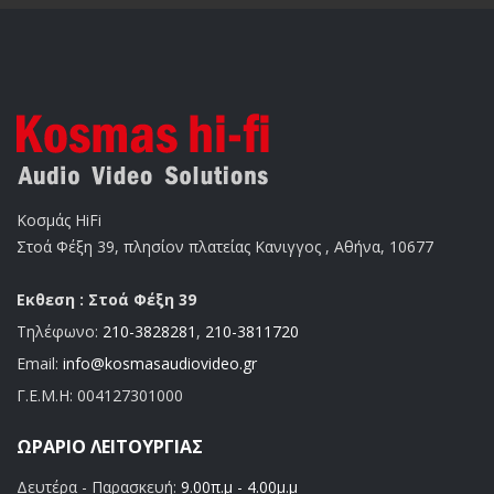
Κοσμάς HiFi
Στοά Φέξη 39, πλησίον πλατείας Κανιγγος , Αθήνα, 10677
Εκθεση : Στοά Φέξη 39
Τηλέφωνο:
210-3828281
,
210-3811720
Email:
info@kosmasaudiovideo.gr
Γ.Ε.Μ.Η:
004127301000
ΩΡΆΡΙΟ ΛΕΙΤΟΥΡΓΊΑΣ
Δευτέρα - Παρασκευή:
9.00π.μ - 4.00μ.μ