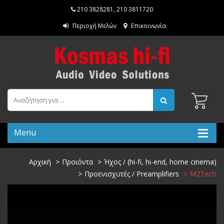
210 3828281
,
210 3811720
Περιοχή Μελών
Επικοινωνία
Menu
Αρχική
Προιόντα
Ήχος / (hi-fi, hi-end, home cinema)
Προενισχυτές / Preamplifiers
M2Tech