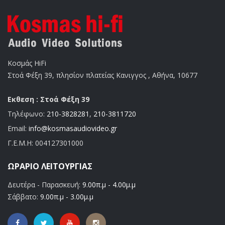
Κοσμάς HiFi
Στοά Φέξη 39, πλησίον πλατείας Κανιγγος , Αθήνα, 10677
Εκθεση : Στοά Φέξη 39
Τηλέφωνο:
210-3828281
,
210-3811720
Email:
info@kosmasaudiovideo.gr
Γ.Ε.Μ.Η:
004127301000
ΩΡΆΡΙΟ ΛΕΙΤΟΥΡΓΊΑΣ
Δευτέρα - Παρασκευή:
9.00π.μ - 4.00μ.μ
Σάββατο:
9.00π.μ - 3.00μ.μ