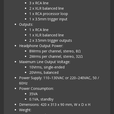
3 x RCA line
2 x XLR balanced line
1 x RCA processor loop
1 x 3.5mm trigger input
Outputs:
1 x RCA line
1 x XLR balanced line
2 x 3.5mm trigger outputs
Headphone Output Power:
8Wrms per channel, stereo, 8Ω
2Wrms per channel, stereo, 32Ω
Maximum Line Output Voltage:
10Vrms, single-ended
20Vrms, balanced
Power Supply: 110–130VAC or 220–240VAC, 50 /
60Hz
Power Consumption:
35VA
0.1VA, standby
Dimensions: 420 x 313 x 90 mm, W x D x H
Weight: