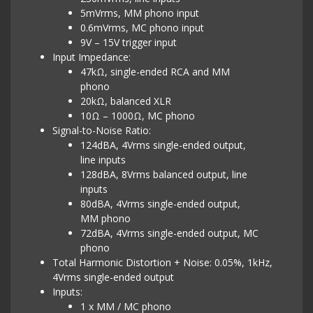
5mVrms, MM phono input
0.6mVrms, MC phono input
9V – 15V trigger input
Input Impedance:
47kΩ, single-ended RCA and MM
phono
20kΩ, balanced XLR
10Ω – 1000Ω, MC phono
Signal-to-Noise Ratio:
124dBA, 4Vrms single-ended output,
line inputs
128dBA, 8Vrms balanced output, line
inputs
80dBA, 4Vrms single-ended output,
MM phono
72dBA, 4Vrms single-ended output, MC
phono
Total Harmonic Distortion + Noise: 0.05%, 1kHz,
4Vrms single-ended output
Inputs:
1 x MM / MC phono