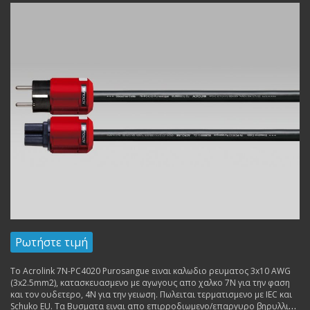
Ρωτήστε τιμή
Το Acrolink 7N-PC4020 Purosangue ειναι καλωδιο ρευματος 3x10 AWG
(3x2.5mm2), κατασκευασμενο με αγωγους απο χαλκο 7Ν για την φαση
και τον ουδετερο, 4Ν για την γειωση. Πωλειται τερματισμενο με IEC και
Schuko EU. Τα Βυσματα ειναι απο επιρροδιωμενο/επαργυρο βηρυλλιο