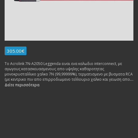
305.00€
To Acrolink 7N-A2050 Leggenda ειναι ενα καλωδιο interconnect, με
αγωγους κατασκευασμενους απο υψηλης καθαροτητας
μονοκρυσταλλικο χαλκο 7N (99,99999%), τερματισμενο με βυσματα RCA
(με κεντρικο πιν απο επιρροδιωμενο τελλουριο χαλκο και γειωση απο
επιρροδιωμενο φωσφορικο χαλκο.
Δείτε περισσότερα