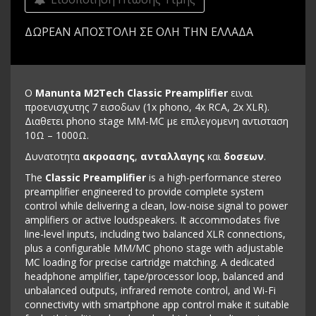
ΔΩΡΕΑΝ ΑΠΟΣΤΟΛΗ ΣΕ ΟΛΗ ΤΗΝ ΕΛΛΑΔΑ
Ο
Manunta M2Tech Classic Preamplifier
ειναι
προενισχυτης 7 εισοδων (1x phono, 4x RCA, 2x XLR).
Διαθετει phono stage MM-MC με επιλεγομενη αντισταση
10Ω – 1000Ω.
Δυνατοτητα
ακροασης
,
ανταλλαγης
και
δοσεων
.
The
Classic Preamplifier
is a high-performance stereo
preamplifier engineered to provide complete system
control while delivering a clean, low-noise signal to power
amplifiers or active loudspeakers. It accommodates five
line-level inputs, including two balanced XLR connections,
plus a configurable MM/MC phono stage with adjustable
MC loading for precise cartridge matching. A dedicated
headphone amplifier, tape/processor loop, balanced and
unbalanced outputs, infrared remote control, and Wi-Fi
connectivity with smartphone app control make it suitable