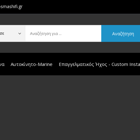
smashifi.gr
Αναζήτηση
σε
να
Αυτοκίνητο-Marine
Επαγγελματικός Ήχος - Custom Instal