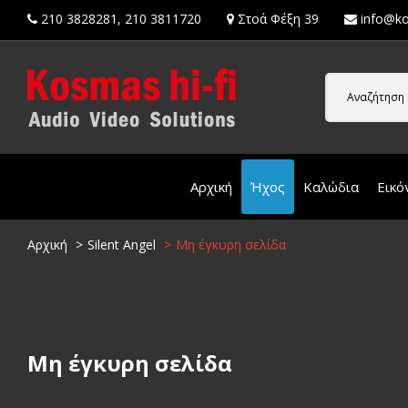
210 3828281
,
210 3811720
Στοά Φέξη 39
info@ko
Αναζήτηση 
Αρχική
Ήχος
Καλώδια
Εικό
Αρχική
Silent Angel
Μη έγκυρη σελίδα
Μη έγκυρη σελίδα