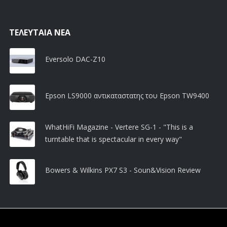
ΤΕΛΕΥΤΑΊΑ ΝΈΑ
Eversolo DAC-Z10
Epson LS9000 αντικαταστατης του Epson TW9400
WhatHiFi Magazine - Vertere SG-1 - "This is a
turntable that is spectacular in every way"
Bowers & Wilkins PX7 S3 - Soun&Vision Review