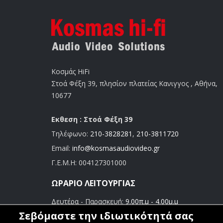
Κοσμάς HiFi
Στοά Φέξη 39, πλησίον πλατείας Κανιγγος , Αθήνα,
10677
Εκθεση : Στοά Φέξη 39
Τηλέφωνο:
210-3828281
,
210-3811720
Email:
info@kosmasaudiovideo.gr
Γ.Ε.Μ.Η:
004127301000
ΩΡΆΡΙΟ ΛΕΙΤΟΥΡΓΊΑΣ
Δευτέρα - Παρασκευή:
9.00π.μ - 4.00μ.μ
Σάββατο:
9.00π.μ - 3.00μ.μ
Σεβόμαστε την ιδιωτικότητά σας