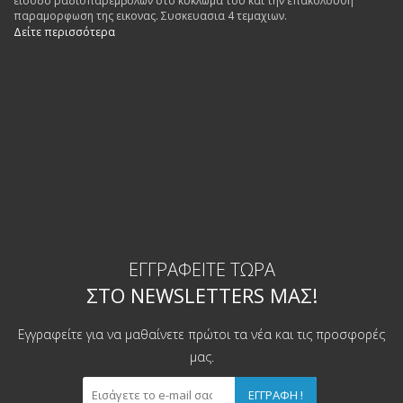
εισοδο ραδιοπαρεμβολων στο κυκλωμα του και την επακολουθη
παραμορφωση της εικονας. Συσκευασια 4 τεμαχιων.
Δείτε περισσότερα
ΕΓΓΡΑΦΕΊΤΕ ΤΏΡΑ
ΣΤΟ NEWSLETTERS ΜΑΣ!
Εγγραφείτε για να μαθαίνετε πρώτοι τα νέα και τις προσφορές
μας.
ΕΓΓΡΑΦΉ !