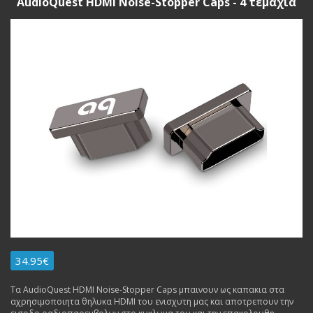
AudioQuest HDMI Noise-Stopper Caps - 4 τεμαχια
34.95€
Τα AudioQuest HDMI Noise-Stopper Caps μπαινουν ως καπακια στα
αχρησιμοποιητα θηλυκα HDMI του ενισχυτη μας και αποτρεπουν την