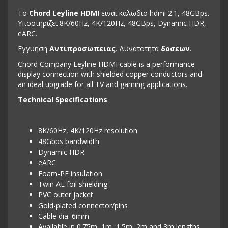
Το
Chord Leyline HDMI
ειναι καλωδιο hdmi 2.1, 48GBps.
Υποστηριζει 8K/60Hz, 4K/120Hz, 48GBps, Dynamic HDR,
eARC.
Εγγυηση
Αντιπροσωπειας
. Δυνατοτητα
δοσεων
.
Chord Company Leyline HDMI cable is a performance
display connection with shielded copper conductors and
an ideal upgrade for all TV and gaming applications.
Technical Specifications
8K/60Hz, 4K/120Hz resolution
48Gbps bandwidth
Dynamic HDR
eARC
Foam-PE insulation
Twin AL foil shielding
PVC outer jacket
Gold-plated connector/pins
Cable dia: 6mm
Available in 0.75m, 1m, 1.5m, 2m and 3m lengths