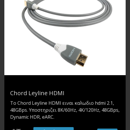
Chord Leyline HDMI
Το Chord Leyline HDMI ειναι καλωδιο hdmi 2.1,
48GBps. Υποστηριζει 8K/60Hz, 4K/120Hz, 48GBps,
Dynamic HDR, eARC.