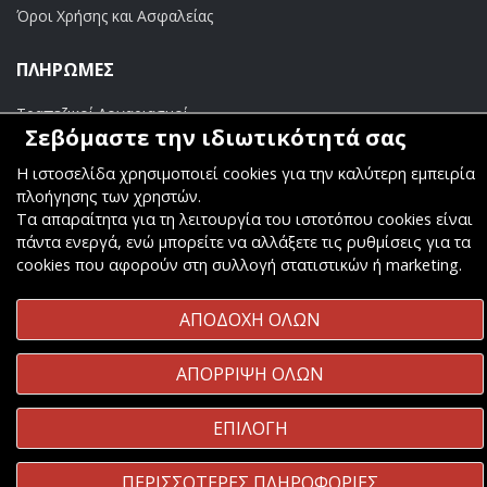
Όροι Χρήσης και Ασφαλείας
ΠΛΗΡΩΜΕΣ
Τραπεζικοί Λογαριασμοί
Σεβόμαστε την ιδιωτικότητά σας
Η ιστοσελίδα χρησιμοποιεί cookies για την καλύτερη εμπειρία
πλοήγησης των χρηστών.
Τα απαραίτητα για τη λειτουργία του ιστοτόπου cookies είναι
Copyright ©
Κοσμάς Audio Video
. All Rights Reserved
πάντα ενεργά, ενώ μπορείτε να αλλάξετε τις ρυθμίσεις για τα
cookies που αφορούν στη συλλογή στατιστικών ή marketing.
Κατασκευή & Φιλοξενία
Komvos.gr
ΑΠΟΔΟΧΗ ΟΛΩΝ
ΑΠΟΡΡΙΨΗ ΟΛΩΝ
ΕΠΙΛΟΓΗ
ΠΕΡΙΣΣΟΤΕΡΕΣ ΠΛΗΡΟΦΟΡΙΕΣ