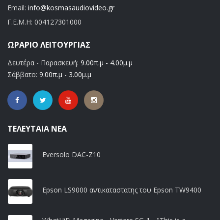
Email:
info@kosmasaudiovideo.gr
Γ.Ε.Μ.Η:
004127301000
ΩΡΆΡΙΟ ΛΕΙΤΟΥΡΓΊΑΣ
Δευτέρα - Παρασκευή:
9.00π.μ - 4.00μ.μ
Σάββατο:
9.00π.μ - 3.00μ.μ
ΤΕΛΕΥΤΑΊΑ ΝΈΑ
Eversolo DAC-Z10
Epson LS9000 αντικαταστατης του Epson TW9400