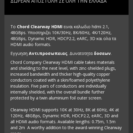
ΔΩΡΕΑΝ ΑΠΟΣΤΟΛΗ ΣΕ ΟΛΗ ΤΗΝ ΕΛΛΑΔΑ
Το
Chord Clearway HDMI
ειναι καλωδιο hdmi 2.1,
48GBps. Υποστηριζει 10K/30Hz, 8K/60Hz, 4K/120Hz,
48GBps, Dynamic HDR, HDCP2.2, eARC, 3D και ολα τα
HDMI audio formats.
Εγγυηση
Αντιπροσωπειας
. Δυνατοτητα
δοσεων
.
Chord Company Clearway HDMI cable takes materials
and shielding to the next level, with zinc-shielded plugs,
increased bandwidth and thicker high-quality copper
conductors coated with a skin/foamed polyethylene
insulation. Five pairs of conductors are individually
internally shielded, with the overall bundle further
protected by a twin aluminium foil outer screen.
Clearway HDMI supports 10K at 30Hz, 8K at 60Hz, 4K at
120Hz, 48GBps, Dynamic HDR, HDCP2.2, eARC, 3D and
all HDMI audio formats. Available lengths: 0.75m, 1.5m
and 2m A worthy addition to the award-winning Clearway