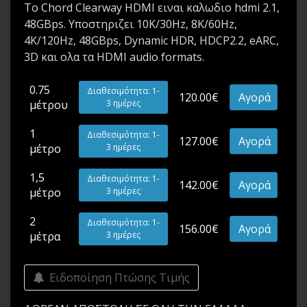
Το Chord Clearway HDMI ειναι καλωδιο hdmi 2.1,
48GBps. Υποστηριζει 10K/30Hz, 8K/60Hz,
4K/120Hz, 48GBps, Dynamic HDR, HDCP2.2, eARC,
3D και ολα τα HDMI audio formats.
0.75
Διαθεσιμότητα: 1-
120.00€
Αγορά
μέτρου
3 ημέρες
1
Διαθεσιμότητα: 1-
127.00€
Αγορά
μέτρο
3 ημέρες
1,5
Διαθεσιμότητα: 1-
142.00€
Αγορά
μέτρο
3 ημέρες
2
Διαθεσιμότητα: 1-
156.00€
Αγορά
μέτρα
3 ημέρες
Ειδοποίηση Πτώσης Τιμής