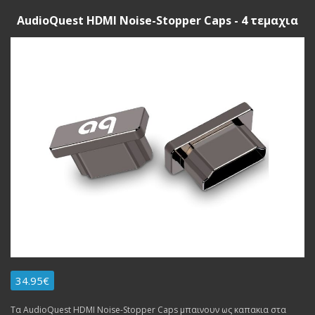
AudioQuest HDMI Noise-Stopper Caps - 4 τεμαχια
34.95€
Τα AudioQuest HDMI Noise-Stopper Caps μπαινουν ως καπακια στα