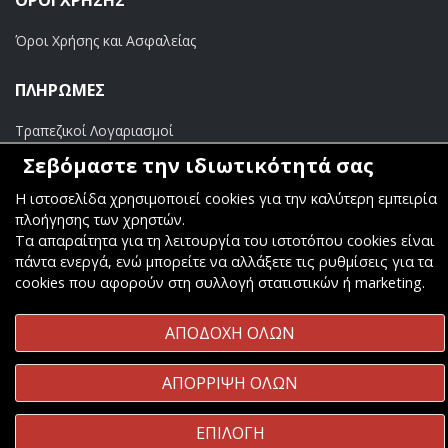
ΟΡΟΙ ΧΡΗΣΗΣ
Όροι Χρήσης και Ασφαλείας
ΠΛΗΡΩΜΕΣ
Τραπεζικοί Λογαριασμοί
Σεβόμαστε την ιδιωτικότητά σας
Η ιστοσελίδα χρησιμοποιεί cookies για την καλύτερη εμπειρία
πλοήγησης των χρηστών.
Τα απαραίτητα για τη λειτουργία του ιστοτόπου cookies είναι
Copyright ©
Κοσμάς Audio Video
. All Rights Reserved
πάντα ενεργά, ενώ μπορείτε να αλλάξετε τις ρυθμίσεις για τα
Κατασκευή & Φιλοξενία
Komvos.gr
cookies που αφορούν στη συλλογή στατιστικών ή marketing.
ΑΠΟΔΟΧΗ ΟΛΩΝ
ΑΠΟΡΡΙΨΗ ΟΛΩΝ
ΕΠΙΛΟΓΗ