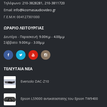
Τηλέφωνο:
210-3828281
,
210-3811720
Email:
info@kosmasaudiovideo.gr
Γ.Ε.Μ.Η:
004127301000
ΩΡΆΡΙΟ ΛΕΙΤΟΥΡΓΊΑΣ
Δευτέρα - Παρασκευή:
9.00π.μ - 4.00μ.μ
Σάββατο:
9.00π.μ - 3.00μ.μ
ΤΕΛΕΥΤΑΊΑ ΝΈΑ
Eversolo DAC-Z10
Epson LS9000 αντικαταστατης του Epson TW9400