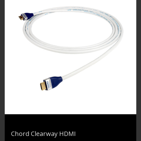
Chord Clearway HDMI