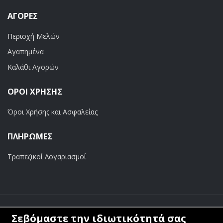
ΑΓΟΡΈΣ
Περιοχή Μελών
Αγαπημένα
Καλάθι Αγορών
ΟΡΟΙ ΧΡΗΣΗΣ
Όροι Χρήσης και Ασφαλείας
ΠΛΗΡΩΜΕΣ
Τραπεζικοί Λογαριασμοί
Copyright ©
Κοσμάς Audio Video
. All Rights Reserved
Σεβόμαστε την ιδιωτικότητά σας