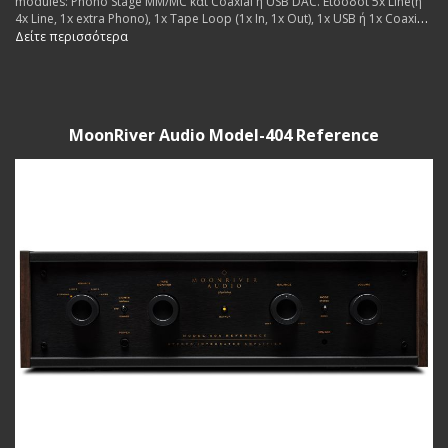
modules: Phono Stage MM/MC και Coaxial ή USB DAC. Εισοδοι 5x Line(ή
4x Line, 1x extra Phono), 1x Tape Loop (1x In, 1x Out), 1x USB ή 1x Coaxial
(for extra dac board. Εξοδοι: 2x pairs Pre Out, 1x pair Speakers. Made in
Δείτε περισσότερα
Sweden.
MoonRiver Audio Model-404 Reference