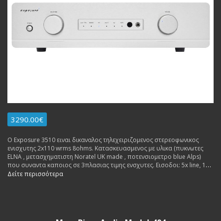
3290.00€
Ο Exposure 3510 ειναι δικαναλος τηλεχειριζομενος στερεοφωνικος
ενισχυτης 2x110 wrms 8ohms. Κατασκευασμενος με υλικα (πυκνωτες
ΕLNA , μετασχηματιστη Noratel UK made , ποτενσιομετρο blue Alps)
που συναντα καποιος σε 3πλασιας τιμης ενσχυτες. Εισοδοι: 5x line, 1x
av, 1x ground. Εξοδοι: 2x rca pre out, 1x rec out, 1x headphones jack.
Δείτε περισσότερα
Εγγυηση Αντιπροσωπειας 3 ετη. Δυνατοτητα δοσεων.