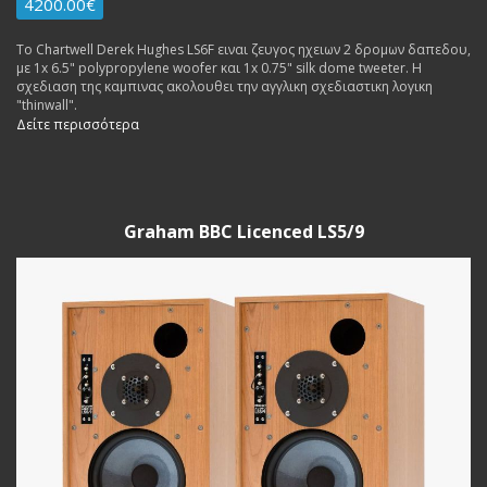
4200.00€
Το Chartwell Derek Hughes LS6F ειναι ζευγος ηχειων 2 δρομων δαπεδου,
με 1x 6.5" polypropylene woofer και 1x 0.75" silk dome tweeter. Η
σχεδιαση της καμπινας ακολουθει την αγγλικη σχεδιαστικη λογικη
"thinwall".
Δείτε περισσότερα
Graham BBC Licenced LS5/9