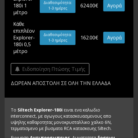
Διαθεσιμότητα:
180i 1
624.00€
Αγορά
1-3 ημέρες
μέτρο
Κάθε
επιπλέον
Διαθεσιμότητα:
Explorer-
162.00€
Αγορά
1-3 ημέρες
180i 0,5
μέτρο
Ειδοποίηση Πτώσης Τιμής
ΔΩΡΕΑΝ ΑΠΟΣΤΟΛΗ ΣΕ ΟΛΗ ΤΗΝ ΕΛΛΑΔΑ
To
Siltech Explorer-180i
ειναι ενα καλωδιο
interconnect, με αγωγους κατασκευασμενους απο
υψηλης καθαροτητας μονοκρυσταλλικο χαλκο 6N,
τερματισμενο με βυσματα RCA κατασκευης Siltech.
Εγγυηση
Αντιπροσωπειας
. Δυνατοτητα
δοσεων
.