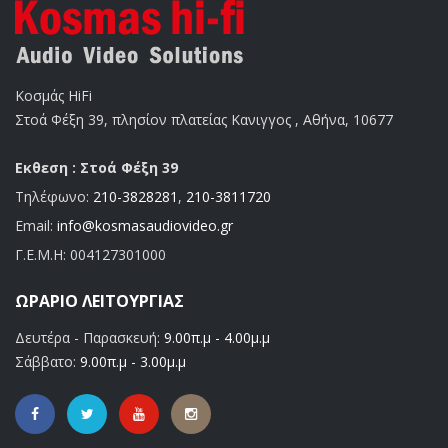
Κοσμάς HiFi
Στοά Φέξη 39, πλησίον πλατείας Κανιγγος , Αθήνα, 10677
Εκθεση : Στοά Φέξη 39
Τηλέφωνο:
210-3828281
,
210-3811720
Email:
info@kosmasaudiovideo.gr
Γ.Ε.Μ.Η:
004127301000
ΩΡΆΡΙΟ ΛΕΙΤΟΥΡΓΊΑΣ
Δευτέρα - Παρασκευή:
9.00π.μ - 4.00μ.μ
Σάββατο:
9.00π.μ - 3.00μ.μ