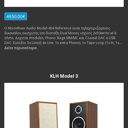
4950.00€
Ο MoonRiver Audio Model-404 Reference ειναι τηλεχειριζομενος
δικαναλος ενισχυτης (σε διαταξη Dual Mono), ισχυος 2x50wrms at 8
ohms. Δεχεται modules: Phono Stage MM/MC και Coaxial DAC ή USB
DAC. Εισοδοι 5x Line(ή 4x Line, 1x extra Phono), 1x Tape Loop (1x In, 1x
Out), 1x USB (for extra dac board. Εξοδοι: 2x pairs Pre Out, 1x pair
Δείτε περισσότερα
Speakers. Made in Sweden.
KLH Model 3