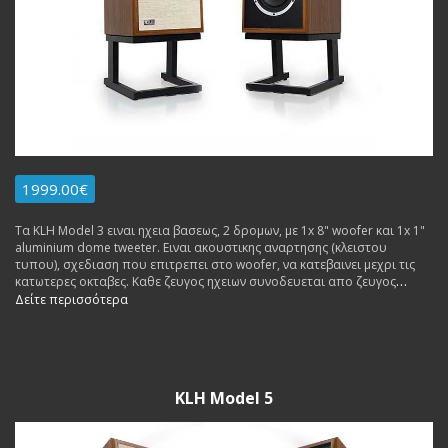
1999.00€
Τα KLH Model 3 ειναι ηχεια βασεως, 2 δρομων, με 1x 8" woofer και 1x 1"
aluminium dome tweeter. Ειναι ακουστικης αναρτησης (κλειστου
τυπου), σχεδιαση που επιτρεπει στο woofer, να κατεβαινει μεχρι τις
κατωτερες οκταβες. Καθε ζευγος ηχειων συνοδευεται απο ζευγος
βασεων.
Δείτε περισσότερα
KLH Model 5