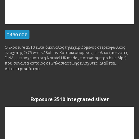
2460.00€
Ο Exposure 2510 ειναι δικαναλος τηλεχειριζομενος στερεοφωνικος
ενισχυτης 2x75 wrms / 8ohms. Κατασκευασμενος με υλικα (πυκνωτες
ΕLNA , μετασχηματιστη Noratel UK made , ποτενσιομετρο blue Alps)
που συναντα καποιος σε 3πλασιας τιμης ενισχυτες. Διαθετει
ενσωματωμενο Phono Stage MM και pre out. Made in England. Εγγυηση
Δείτε περισσότερα
Αντιπροσωπειας 3 ετη. Δυνατοτητα δοσεων.
Exposure 3510 Integrated silver