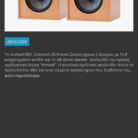
4850.00€
Το Graham BBC Licenced LS5/9 ειναι ζευγος ηχειων 2 δρομων, με 1x 8"
polypropylene woofer και 1x silk dome tweeter. Ακολουθει την αγγλικη
σχεδιαστικη λογικη "thinwall". Η συνολικη σχεδιαση ακολουθει πιστα τα
προτυπα του BBC και ειναι τα μονα αγγλικα ηχεια που διαθετουν την
σχετικη πιστοποιηση απο το BBC.
Δείτε περισσότερα