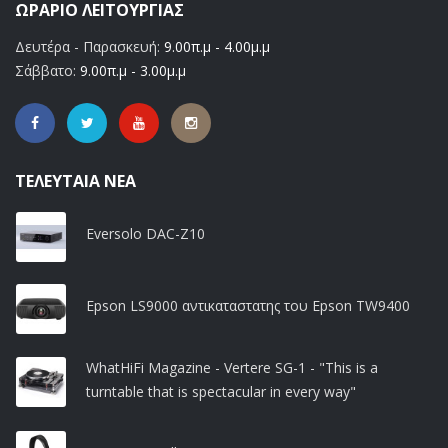
ΩΡΆΡΙΟ ΛΕΙΤΟΥΡΓΊΑΣ
Δευτέρα - Παρασκευή:
9.00π.μ - 4.00μ.μ
Σάββατο:
9.00π.μ - 3.00μ.μ
ΤΕΛΕΥΤΑΊΑ ΝΈΑ
Eversolo DAC-Z10
Epson LS9000 αντικαταστατης του Epson TW9400
WhatHiFi Magazine - Vertere SG-1 - "This is a
turntable that is spectacular in every way"