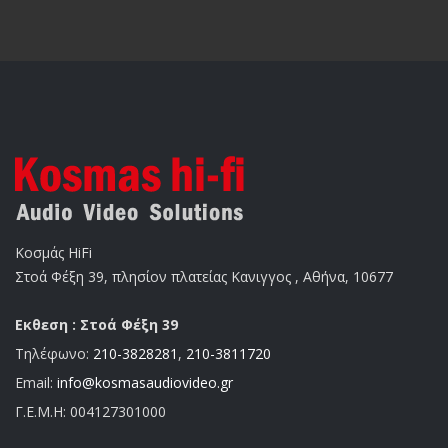
Κοσμάς HiFi
Στοά Φέξη 39, πλησίον πλατείας Κανιγγος , Αθήνα, 10677
Εκθεση : Στοά Φέξη 39
Τηλέφωνο:
210-3828281
,
210-3811720
Email:
info@kosmasaudiovideo.gr
Γ.Ε.Μ.Η:
004127301000