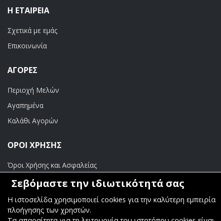
Η ΕΤΑΙΡΕΊΑ
Σχετικά με εμάς
Επικοινωνία
ΑΓΟΡΈΣ
Περιοχή Μελών
Αγαπημένα
Καλάθι Αγορών
ΟΡΟΙ ΧΡΗΣΗΣ
Όροι Χρήσης και Ασφαλείας
Σεβόμαστε την ιδιωτικότητά σας
ΠΛΗΡΩΜΕΣ
Η ιστοσελίδα χρησιμοποιεί cookies για την καλύτερη εμπειρία
Τραπεζικοί Λογαριασμοί
πλοήγησης των χρηστών.
Τα απαραίτητα για τη λειτουργία του ιστοτόπου cookies είναι