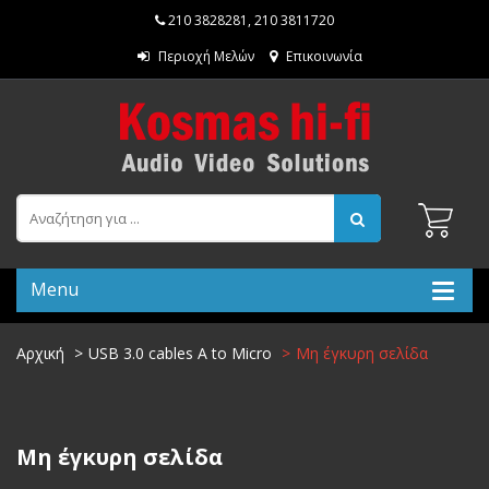
210 3828281
,
210 3811720
Περιοχή Μελών
Επικοινωνία
Menu
Αρχική
USB 3.0 cables A to Micro
Μη έγκυρη σελίδα
Μη έγκυρη σελίδα