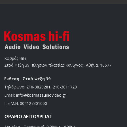
Κοσμάς HiFi
Στοά Φέξη 39, πλησίον πλατείας Κανιγγος , Αθήνα, 10677
Εκθεση : Στοά Φέξη 39
Τηλέφωνο:
210-3828281
,
210-3811720
Email:
info@kosmasaudiovideo.gr
Γ.Ε.Μ.Η:
004127301000
ΩΡΆΡΙΟ ΛΕΙΤΟΥΡΓΊΑΣ
Δευτέρα - Παρασκευή:
9.00π.μ - 4.00μ.μ