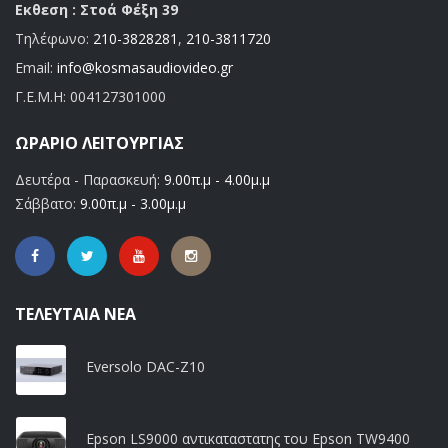
Εκθεση : Στοά Φέξη 39
Τηλέφωνο:
210-3828281
,
210-3811720
Email:
info@kosmasaudiovideo.gr
Γ.Ε.Μ.Η:
004127301000
ΩΡΆΡΙΟ ΛΕΙΤΟΥΡΓΊΑΣ
Δευτέρα - Παρασκευή:
9.00π.μ - 4.00μ.μ
Σάββατο:
9.00π.μ - 3.00μ.μ
ΤΕΛΕΥΤΑΊΑ ΝΈΑ
Eversolo DAC-Z10
Epson LS9000 αντικαταστατης του Epson TW9400