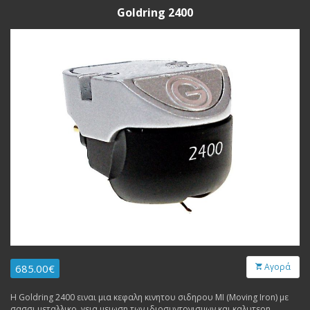
Goldring 2400
Αγορά
685.00€
Η Goldring 2400 ειναι μια κεφαλη κινητου σιδηρου MI (Moving Iron) με
σασσι μεταλλικο, γεια μειωση των ιδιοσυντονισμων και καλυτερη