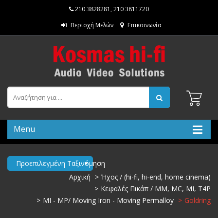
210 3828281
,
210 3811720
Περιοχή Μελών
Επικοινωνία
Menu
Προεπιλεγμένη Ταξινόμηση
Αρχική
Ήχος / (hi-fi, hi-end, home cinema)
Κεφαλές Πικάπ / MM, MC, MI, T4P
MI - MP/ Moving Iron - Moving Permalloy
Goldring