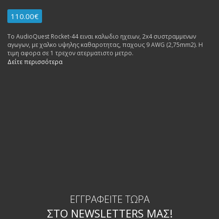
110.00€
To AudioQuest Rocket-44 ειναι καλωδιο ηχειων, 2x4 συστραμμενων
αγωγων, με χαλκο υψηλης καθαροτητας, παχους 9 AWG (2,75mm2). Η
τιμη αφορα σε 1 τρεχον ατερματιστο μετρο.
Δείτε περισσότερα
ΕΓΓΡΑΦΕΊΤΕ ΤΏΡΑ
ΣΤΟ NEWSLETTERS ΜΑΣ!