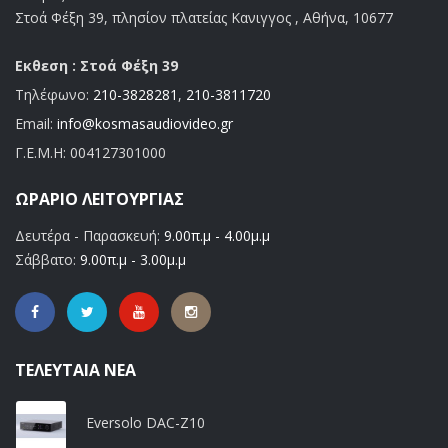
Στοά Φέξη 39, πλησίον πλατείας Κανιγγος , Αθήνα, 10677
Εκθεση : Στοά Φέξη 39
Τηλέφωνο:
210-3828281
,
210-3811720
Email:
info@kosmasaudiovideo.gr
Γ.Ε.Μ.Η:
004127301000
ΩΡΆΡΙΟ ΛΕΙΤΟΥΡΓΊΑΣ
Δευτέρα - Παρασκευή:
9.00π.μ - 4.00μ.μ
Σάββατο:
9.00π.μ - 3.00μ.μ
ΤΕΛΕΥΤΑΊΑ ΝΈΑ
Eversolo DAC-Z10