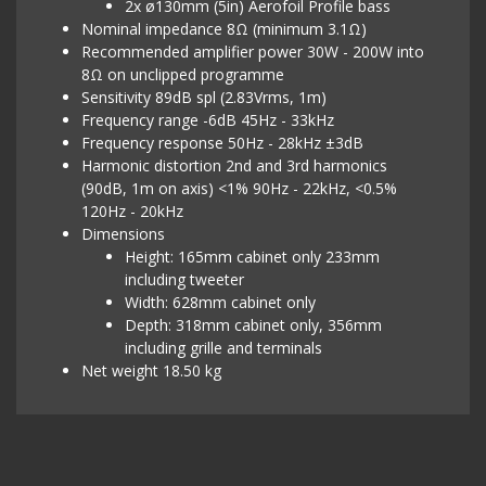
2x ø130mm (5in) Aerofoil Profile bass
Nominal impedance 8Ω (minimum 3.1Ω)
Recommended amplifier power 30W - 200W into
8Ω on unclipped programme
Sensitivity 89dB spl (2.83Vrms, 1m)
Frequency range -6dB 45Hz - 33kHz
Frequency response 50Hz - 28kHz ±3dB
Harmonic distortion 2nd and 3rd harmonics
(90dB, 1m on axis) <1% 90Hz - 22kHz, <0.5%
120Hz - 20kHz
Dimensions
Height: 165mm cabinet only 233mm
including tweeter
Width: 628mm cabinet only
Depth: 318mm cabinet only, 356mm
including grille and terminals
Net weight 18.50 kg