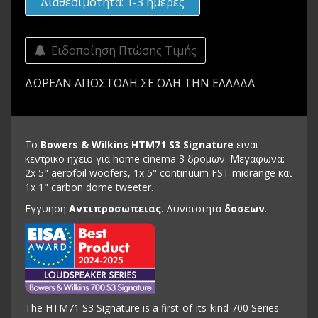
Διαθεσιμότητα: 1-3 ημέρες
Ειδοποίηση Πτώσης Τιμής
ΔΩΡΕΑΝ ΑΠΟΣΤΟΛΗ ΣΕ ΟΛΗ ΤΗΝ ΕΛΛΑΔΑ
Το
Bowers & Wilkins HTM71 S3 Signature
ειναι
κεντρικο ηχειο για home cinema 3 δρομων. Μεγαφωνα:
2x 5" aerofoil woofers, 1x 5" continuum FST midrange και
1x 1" carbon dome tweeter.
Εγγυηση
Αντιπροσωπειας
. Δυνατοτητα
δοσεων
.
The HTM71 S3 Signature is a first-of-its-kind 700 Series