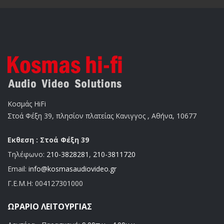
Κοσμάς HiFi
Στοά Φέξη 39, πλησίον πλατείας Κανιγγος , Αθήνα, 10677
Εκθεση : Στοά Φέξη 39
Τηλέφωνο:
210-3828281
,
210-3811720
Email:
info@kosmasaudiovideo.gr
Γ.Ε.Μ.Η:
004127301000
ΩΡΆΡΙΟ ΛΕΙΤΟΥΡΓΊΑΣ