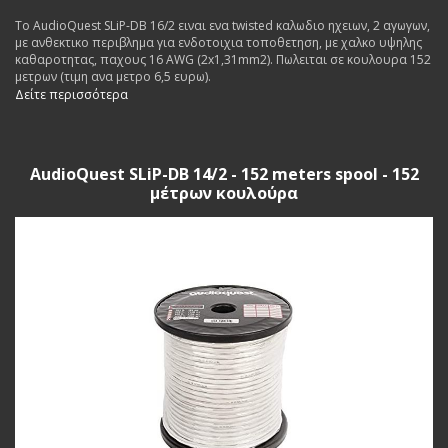
To AudioQuest SLiP-DB 16/2 ειναι ενα twisted καλωδιο ηχειων, 2 αγωγων,
με ανθεκτικο περιβλημα για ενδοτοιχια τοποθετηση, με χαλκο υψηλης
καθαροτητας, παχους 16 AWG (2x1,31mm2). Πωλειται σε κουλουρα 152
μετρων (τιμη ανα μετρο 6,5 ευρω).
Δείτε περισσότερα
AudioQuest SLiP-DB 14/2 - 152 meters spool - 152
μέτρων κουλούρα