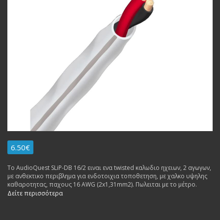
6.50€
To AudioQuest SLiP-DB 16/2 ειναι ενα twisted καλωδιο ηχειων, 2 αγωγων,
με ανθεκτικο περιβλημα για ενδοτοιχια τοποθετηση, με χαλκο υψηλης
καθαροτητας, παχους 16 AWG (2x1,31mm2). Πωλειται με το μέτρο.
Δείτε περισσότερα