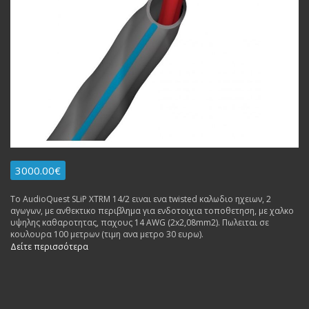
3000.00€
To AudioQuest SLiP XTRM 14/2 ειναι ενα twisted καλωδιο ηχειων, 2
αγωγων, με ανθεκτικο περιβλημα για ενδοτοιχια τοποθετηση, με χαλκο
υψηλης καθαροτητας, παχους 14 AWG (2x2,08mm2). Πωλειται σε
κουλουρα 100 μετρων (τιμη ανα μετρο 30 ευρω).
Δείτε περισσότερα