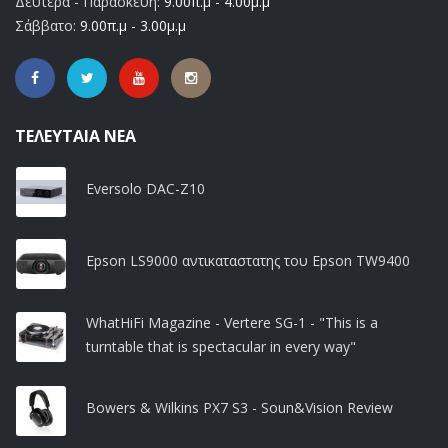
Δευτέρα - Παρασκευή:
9.00π.μ - 4.00μ.μ
Σάββατο:
9.00π.μ - 3.00μ.μ
ΤΕΛΕΥΤΑΊΑ ΝΈΑ
Eversolo DAC-Z10
Epson LS9000 αντικαταστατης του Epson TW9400
WhatHiFi Magazine - Vertere SG-1 - "This is a
turntable that is spectacular in every way"
Bowers & Wilkins PX7 S3 - Soun&Vision Review