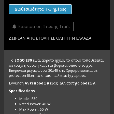
Διαθεσιμότητα: 1-3 ημέρες
Ειδοποίηση Πτώσης Τιμής
ΔΩΡΕΑΝ ΑΠΟΣΤΟΛΗ ΣΕ ΟΛΗ ΤΗΝ ΕΛΛΑΔΑ
Το
EOGO E30
ειναι αορατο ηχειο, το οποιο τοποθετειται
σε τοιχο η οροφη και μετα βαφεται οπως ο τοιχος.
Επιφανεια μεγαφωνου 30x40 cm. Χρησιμοποιειται με
protection filter, το οποιο πωλειται ξεχωριστα.
Εγγυηση
Αντιπροσωπειας
. Δυνατοτητα
δοσεων
.
Specifications
Model: E30
Rated Power: 40 W
Max Power: 60 W