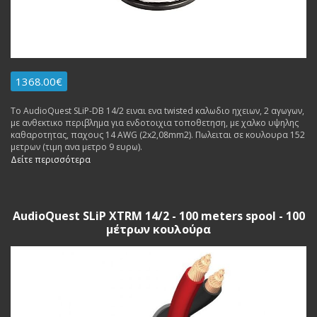
1368.00€
To AudioQuest SLiP-DB 14/2 ειναι ενα twisted καλωδιο ηχειων, 2 αγωγων,
με ανθεκτικο περιβλημα για ενδοτοιχια τοποθετηση, με χαλκο υψηλης
καθαροτητας, παχους 14 AWG (2x2,08mm2). Πωλειται σε κουλουρα 152
μετρων (τιμη ανα μετρο 9 ευρω).
Δείτε περισσότερα
AudioQuest SLiP XTRM 14/2 - 100 meters spool - 100
μέτρων κουλούρα