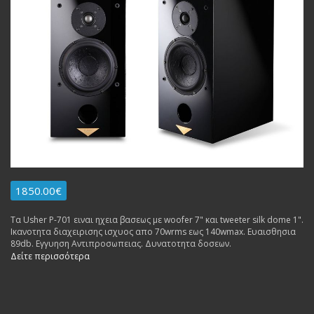
1850.00€
Τα Usher P-701 ειναι ηχεια βασεως με woofer 7" και tweeter silk dome 1".
Ικανοτητα διαχειρισης ισχυος απο 70wrms εως 140wmax. Ευαισθησια
89db. Εγγυηση Αντιπροσωπειας. Δυνατοτητα δοσεων.
Δείτε περισσότερα