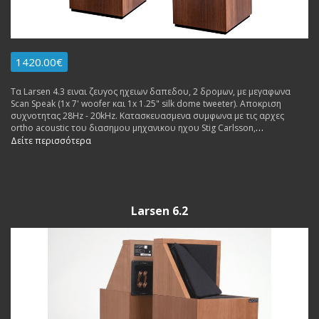
1420.00€
Τα Larsen 4.3 ειναι ζευγος ηχειων δαπεδου, 2 δρομων, με μεγαφωνα
Scan Speak (1x 7' woofer και 1x 1.25" silk dome tweeter). Αποκριση
συχνοτητας 28Hz - 20kHz. Κατασκευασμενα συμφωνα με τις αρχες
ortho acoustic του διασημου μηχανικου ηχου Stig Carlsson,
τοποθετημενα κολλητα στον τοιχο, δινουν απιστευτη αποκριση
Δείτε περισσότερα
χαμηλων (28HZ) αναλογικα με το μεγεθος τους και ζεστες μουσικες
χροιες.
Larsen 6.2