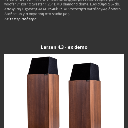
woofer 7" και 1x tweeter 1.25" DMD diamond dome. Ευαισθησια 87db.
Αποκριση Συχνοτητων 41Hz-40kHz. Δυντατοτητα ανταλλαγων, δοσεων.
Διαθεσιμο για ακροαση στο studio μας.
Δείτε περισσότερα
Larsen 4.3 - ex demo