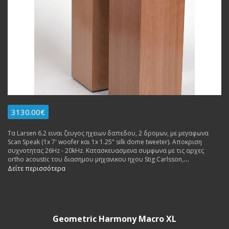
3130.00€
Τα Larsen 6.2 ειναι ζευγος ηχειων δαπεδου, 2 δρομων, με μεγαφωνα
Scan Speak (1x 7' woofer και 1x 1.25" silk dome tweeter). Αποκριση
συχνοτητας 26Hz - 20kHz. Κατασκευασμενα συμφωνα με τις αρχες
ortho acoustic του διασημου μηχανικου ηχου Stig Carlsson,
τοποθεtoυνται κολλητα στον τοιχο, δινουν απιστευτη αποκριση
Δείτε περισσότερα
χαμηλων (26HZ) αναλογικα με το μεγεθος τους και ζεστες μουσικες
χροιες.
Geometric Harmony Macro XL