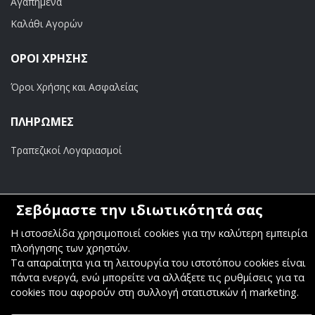
Αγαπημένα
Καλάθι Αγορών
ΟΡΟΙ ΧΡΗΣΗΣ
Όροι Χρήσης και Ασφαλείας
ΠΛΗΡΩΜΕΣ
Τραπεζικοί Λογαριασμοί
Σεβόμαστε την ιδιωτικότητά σας
Copyright ©
Κοσμάς Audio Video
. All Rights Reserved
Η ιστοσελίδα χρησιμοποιεί cookies για την καλύτερη εμπειρία
πλοήγησης των χρηστών.
Κατασκευή & Φιλοξενία
Komvos.gr
Τα απαραίτητα για τη λειτουργία του ιστοτόπου cookies είναι
πάντα ενεργά, ενώ μπορείτε να αλλάξετε τις ρυθμίσεις για τα
cookies που αφορούν στη συλλογή στατιστικών ή marketing.