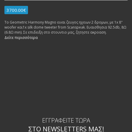
3700.00€
Το Geometric Harmony Magno ειναι ζευγος ηχειων 2 δρομων, με 1x 8"
woofer και1x silk dome tweeter from Scanspeak. Ευαισθησια 92.5db, 8Ω
(6.8Ω min). Σε επιδειξη στο στουντιο μας, ζητηστε ακροαση.
Δείτε περισσότερα
ΕΓΓΡΑΦΕΊΤΕ ΤΏΡΑ
ΣΤΟ NEWSLETTERS ΜΑΣ!