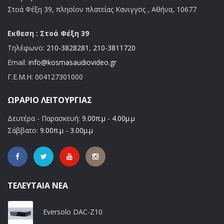
Στοά Φέξη 39, πλησίον πλατείας Κανιγγος , Αθήνα, 10677
Εκθεση : Στοά Φέξη 39
Τηλέφωνο:
210-3828281
,
210-3811720
Email:
info@kosmasaudiovideo.gr
Γ.Ε.Μ.Η:
004127301000
ΩΡΆΡΙΟ ΛΕΙΤΟΥΡΓΊΑΣ
Δευτέρα - Παρασκευή:
9.00π.μ - 4.00μ.μ
Σάββατο:
9.00π.μ - 3.00μ.μ
ΤΕΛΕΥΤΑΊΑ ΝΈΑ
Eversolo DAC-Z10