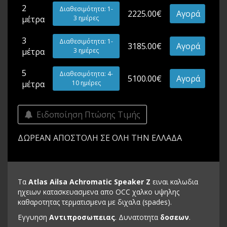
2
Διαθεσιμότητα: 1-
2225.00€
Αγορά
μέτρα
3 ημέρες
3
Διαθεσιμότητα: 1-
3185.00€
Αγορά
μέτρα
3 ημέρες
5
Διαθεσιμότητα: 4-
5100.00€
Αγορά
μέτρα
10 ημέρες
Ειδοποίηση Πτώσης Τιμής
ΔΩΡΕΑΝ ΑΠΟΣΤΟΛΗ ΣΕ ΟΛΗ ΤΗΝ ΕΛΛΑΔΑ
Τα
Atlas Ailsa Achromatic Speaker Z
ειναι καλωδια
ηχειων κατασκευασμενα απο OCC χαλκο υψηλης
καθαροτητας τερματισμενα με διχαλα (spades).
Εγγυηση
Αντιπροσωπειας
. Δυνατοτητα
δοσεων
.