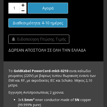
Αγορά
Διαθεσιμότητα: 4-10 ημέρες
Ειδοποίηση Πτώσης Τιμής
ΔΩΡΕΑΝ ΑΠΟΣΤΟΛΗ ΣΕ ΟΛΗ ΤΗΝ ΕΛΛΑΔΑ
Το
GoldKabel PowerCord-mkII-0210
ειναι καλωδιο
ρευματος (220V) με βαρεως τυπου θωρακιση εναντι των
EMI και RF, με ακροδεκτες IEC και Schuko. Μηκος 2,10
μετρα.
Εγγυηση Αντιπροσωπειας 2 χρονια.
3x
1.5mm²
inner conductor made of
5N
copper
(99.999% pure)