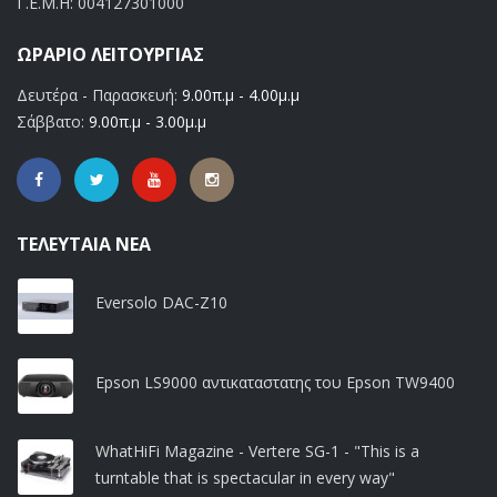
Γ.Ε.Μ.Η:
004127301000
ΩΡΆΡΙΟ ΛΕΙΤΟΥΡΓΊΑΣ
Δευτέρα - Παρασκευή:
9.00π.μ - 4.00μ.μ
Σάββατο:
9.00π.μ - 3.00μ.μ
ΤΕΛΕΥΤΑΊΑ ΝΈΑ
Eversolo DAC-Z10
Epson LS9000 αντικαταστατης του Epson TW9400
WhatHiFi Magazine - Vertere SG-1 - "This is a
turntable that is spectacular in every way"