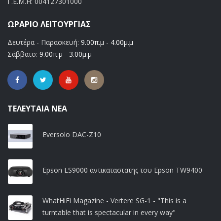
Γ.Ε.Μ.Η:
004127301000
ΩΡΆΡΙΟ ΛΕΙΤΟΥΡΓΊΑΣ
Δευτέρα - Παρασκευή:
9.00π.μ - 4.00μ.μ
Σάββατο:
9.00π.μ - 3.00μ.μ
ΤΕΛΕΥΤΑΊΑ ΝΈΑ
Eversolo DAC-Z10
Epson LS9000 αντικαταστατης του Epson TW9400
WhatHiFi Magazine - Vertere SG-1 - "This is a
turntable that is spectacular in every way"