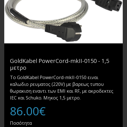
GoldKabel PowerCord-mkII-0150 - 1,5
μετρο
Το GoldKabel PowerCord-mkII-0150 ειναι
καλωδιο ρευματος (220V) με βαρεως τυπου
θωρακιση εναντι των EMI και RF, με ακροδεκτες
IEC και Schuko. Μηκος 1,5 μετρο.
86.00€
Ποσότητα