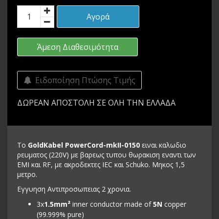
Αγορά
Άμεση Διαθεσιμότητα
Ειδοποίηση Πτώσης Τιμής
ΔΩΡΕΑΝ ΑΠΟΣΤΟΛΗ ΣΕ ΟΛΗ ΤΗΝ ΕΛΛΑΔΑ
Το
GoldKabel PowerCord-mkII-0150
ειναι καλωδιο
ρευματος (220V) με βαρεως τυπου θωρακιση εναντι των
EMI και RF, με ακροδεκτες IEC και Schuko. Μηκος 1,5
μετρο.
Εγγυηση Αντιπροσωπειας 2 χρονια.
3x
1.5mm²
inner conductor made of
5N
copper
(99.999% pure)