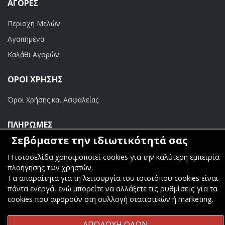
ΑΓΟΡΈΣ
Περιοχή Μελών
Αγαπημένα
Καλάθι Αγορών
ΟΡΟΙ ΧΡΗΣΗΣ
Όροι Χρήσης και Ασφαλείας
ΠΛΗΡΩΜΕΣ
Σεβόμαστε την ιδιωτικότητά σας
Τραπεζικοί Λογαριασμοί
Η ιστοσελίδα χρησιμοποιεί cookies για την καλύτερη εμπειρία
πλοήγησης των χρηστών.
Τα απαραίτητα για τη λειτουργία του ιστοτόπου cookies είναι
πάντα ενεργά, ενώ μπορείτε να αλλάξετε τις ρυθμίσεις για τα
cookies που αφορούν στη συλλογή στατιστικών ή marketing.
Copyright ©
Κοσμάς Audio Video
. All Rights Reserved
Κατασκευή & Φιλοξενία
Komvos.gr
ΑΠΟΔΟΧΗ ΟΛΩΝ