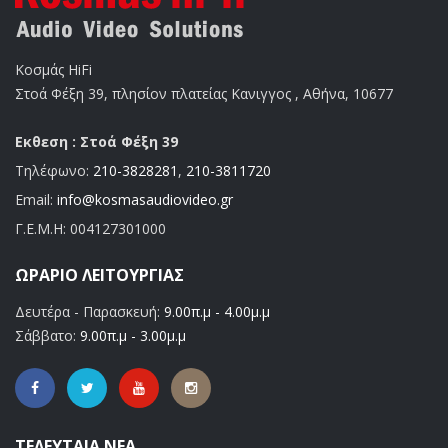
Κοσμάς HiFi
Στοά Φέξη 39, πλησίον πλατείας Κανιγγος , Αθήνα, 10677
Εκθεση : Στοά Φέξη 39
Τηλέφωνο:
210-3828281
,
210-3811720
Email:
info@kosmasaudiovideo.gr
Γ.Ε.Μ.Η:
004127301000
ΩΡΆΡΙΟ ΛΕΙΤΟΥΡΓΊΑΣ
Δευτέρα - Παρασκευή:
9.00π.μ - 4.00μ.μ
Σάββατο:
9.00π.μ - 3.00μ.μ
ΤΕΛΕΥΤΑΊΑ ΝΈΑ