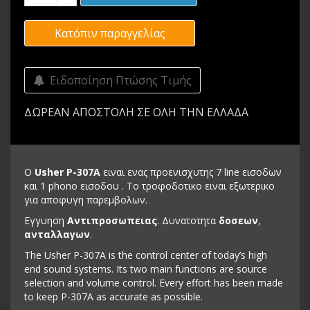
Κατόπιν παραγγελίας
Ειδοποίηση Πτώσης Τιμής
ΔΩΡΕΑΝ ΑΠΟΣΤΟΛΗ ΣΕ ΟΛΗ ΤΗΝ ΕΛΛΑΔΑ
Ο
Usher P-307A
ειναι ενας προενισχυτης 7 line εισοδων
και 1 phono εισοδου . Το τροφοδοτικο ειναι εξωτερικο
για αποφυγη παρεμβολων.
Εγγυηση
Αντιπροσωπειας
. Δυνατοτητα
δοσεων
,
ανταλλαγων
.
The Usher P-307A is the control center of today’s high
end sound systems. Its two main functions are source
selection and volume control. Every effort has been made
to keep P-307A as accurate as possible.