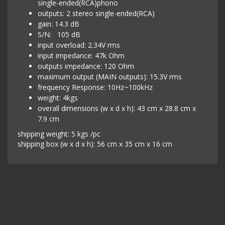
single-ended(RCA)phono
outputs: 2 stereo single-ended(RCA)
gain: 14.3 dB
S/N: 105 dB
input overload: 2.34V rms
input impedance: 47k Ohm
outputs impedance: 120 Ohm
maximum output (MAIN outputs): 15.3V rms
frequency Response: 10Hz~100kHz
weight: 4kgs
overall dimensions (w x d x h): 43 cm x 28.8 cm x
7.9 cm
shipping weight: 5 kgs /pc
shipping box (w x d x h): 56 cm x 35 cm x 16 cm