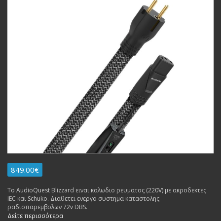
849.00€
Το AudioQuest Blizzard ειναι καλωδιο ρευματος (220V) με ακροδεκτες
IEC και Schuko. Διαθετει ενεργο συστημα καταστολης
ραδιοπαρεμβολων 72v DBS.
Δείτε περισσότερα