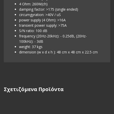
4 Ohm: 260W(ch)
damping factor: >175 (single ended)
circumgyration: >40V / uS
power supply (4 Ohm): >16A
transient power supply: >75A
S/N ratio: 100 dB
frequency (20Hz-20kHz): - 0.25dB, (20Hz-
100kHz): - 3dB
weight: 37 kgs
dimension (w x d x h ): 48 cm x 48 cm x 22.5 cm
Σχετιζόμενα Προϊόντα