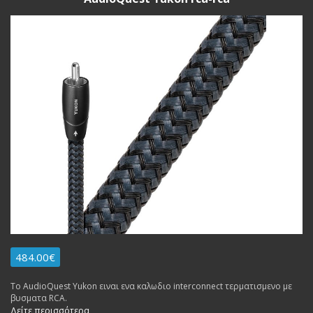
484.00€
To AudioQuest Yukon ειναι ενα καλωδιο interconnect τερματισμενο με
βυσματα RCA.
Δείτε περισσότερα