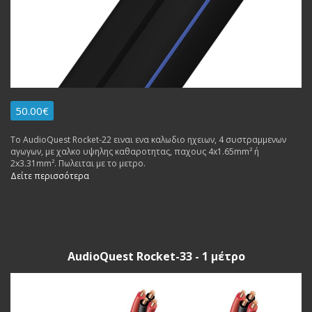
50.00€
To AudioQuest Rocket-22 ειναι ενα καλωδιο ηχειων, 4 συστραμμενων
αγωγων, με χαλκο υψηλης καθαροτητας, παχους 4x1.65mm² ή
2x3.31mm². Πωλειται με το μετρο.
Δείτε περισσότερα
AudioQuest Rocket-33 - 1 μέτρο