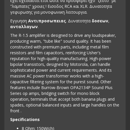
εχει σχεδιαστει ετσι ωστε να προσφερει ηχο "ζεστο" με
"λαμπατες" χροιες ! Eισοδος RCA και XLR. Δυνατοτητα
γεφυρωσης για μονοφωνικη λειτουργια.
Εγγυηση
Αντιπροσωπειας
. Δυνατοτητα
δοσεων
,
ανταλλαγων
.
The R-1.5 amplifier is designed to drive any loudspeaker,
producing warm, "tube like" sound quality. It has been
constructed with premium parts, including metal film
resistors and film capacitors, reinforcing Usher's
reputation for high-quality manufacturing. High-power
bipolar transistors, designed by Motorola, can handle
sophisticated power and current requirements. And its
massive AC power transformer works with a high-
capacitive filtering system for the purest sound. Other
features include Burrow-Brown OPA2134P Sound Plus
Series op amps, bridging switch for mono block
operation, terminals that accept both banana plugs and
spades, optional balanced inputs and large handles on the
front .
Specifications
8 Ohm: 150W(ch)