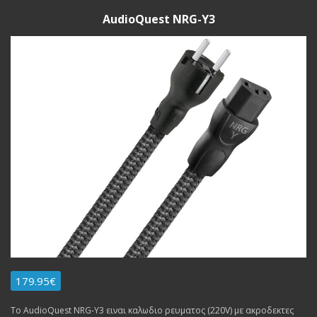
AudioQuest NRG-Y3
179.95€
Το AudioQuest NRG-Y3 ειναι καλωδιο ρευματος (220V) με ακροδεκτες