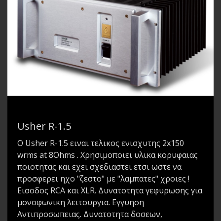
Usher R-1.5
Ο Usher R-1.5 ειναι τελικος ενισχυτης 2x150
wrms at 8Ohms . Xρησιμοποιει υλικα κορυφαιας
ποιοτητας και εχει σχεδιαστει ετσι ωστε να
προσφερει ηχο "ζεστο" με "λαμπατες" χροιες !
Eισοδος RCA και XLR. Δυνατοτητα γεφυρωσης για
μονοφωνικη λειτουργια. Εγγυηση
Αντιπροσωπειας. Δυνατοτητα δοσεων,