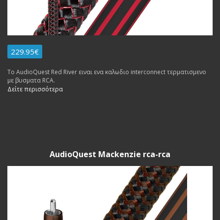
229.95€
To AudioQuest Red River ειναι ενα καλωδιο interconnect τερματισμενο
με βυσματα RCA.
Δείτε περισσότερα
AudioQuest Mackenzie rca-rca