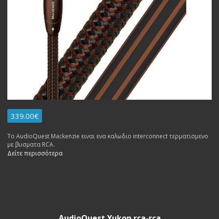
339.00€
To AudioQuest Mackenzie ειναι ενα καλωδιο interconnect τερματισμενο
με βυσματα RCA.
Δείτε περισσότερα
AudioQuest Yukon rca-rca