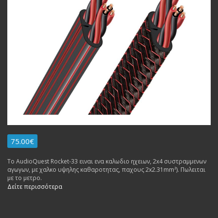
75.00€
To AudioQuest Rocket-33 ειναι ενα καλωδιο ηχειων, 2x4 συστραμμενων
αγωγων, με χαλκο υψηλης καθαροτητας, παχους 2x2.31mm²). Πωλειται
με το μετρο.
Δείτε περισσότερα