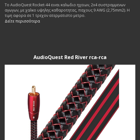
To AudioQuest Rocket-44 ειναι καλωδιο ηχειων, 2x4 συστραμμενων
αγωγων, με χαλκο υψηλης καθαροτητας, παχους 9 AWG (2,75mm2). Η
τιμη αφορα σε 1 τρεχον ατερματιστο μετρο.
Δείτε περισσότερα
AudioQuest Red River rca-rca