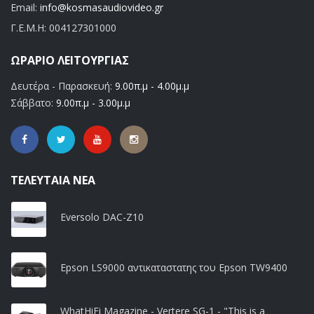
Email:
info@kosmasaudiovideo.gr
Γ.Ε.Μ.Η:
004127301000
ΩΡΆΡΙΟ ΛΕΙΤΟΥΡΓΊΑΣ
Δευτέρα - Παρασκευή:
9.00π.μ - 4.00μ.μ
Σάββατο:
9.00π.μ - 3.00μ.μ
ΤΕΛΕΥΤΑΊΑ ΝΈΑ
Eversolo DAC-Z10
Epson LS9000 αντικαταστατης του Epson TW9400
WhatHiFi Magazine - Vertere SG-1 - "This is a